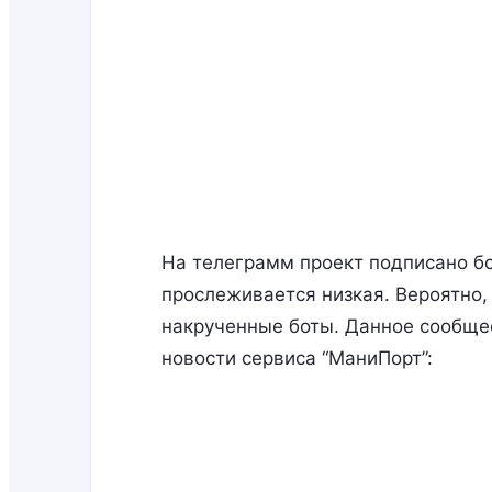
На телеграмм проект подписано бо
прослеживается низкая. Вероятно,
накрученные боты. Данное сообщес
новости сервиса “МаниПорт”: