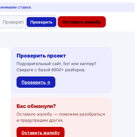
ринимаем ставки.
Оставить жалобу
Проверить
Проверить проект
Подозрительный сайт, бот или каппер?
Сверьте с базой 6600+ разборов.
Проверить →
Вас обманули?
Оставьте жалобу — поможем разобраться
и предупредим других.
Оставить жалобу