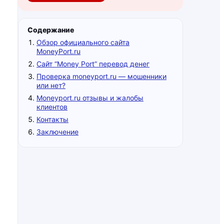
Содержание
Обзор официального сайта
MoneyPort.ru
Сайт “Money Port” перевод денег
Проверка moneyport.ru — мошенники
или нет?
Moneyport.ru отзывы и жалобы
клиентов
Контакты
Заключение