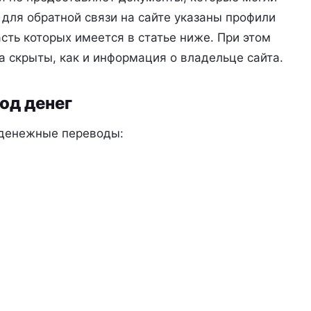
 для обратной связи на сайте указаны профили
сть которых имеется в статье ниже. При этом
 скрыты, как и информация о владельце сайта.
од денег
 денежные переводы: