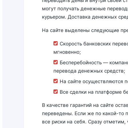
переводить деньги внутри своей ст
могут получать денежные перевод
курьером. Доставка денежных сред
На сайте выделены следующие пр
Скорость банковских перев
мгновенно;
Бесперебойность — компани
перевода денежных средств;
На сайте осуществляются п
Все сделки на платформе б
В качестве гарантий на сайте оста
переведены. Если же по какой-то п
все риски на себя. Сразу отметим,