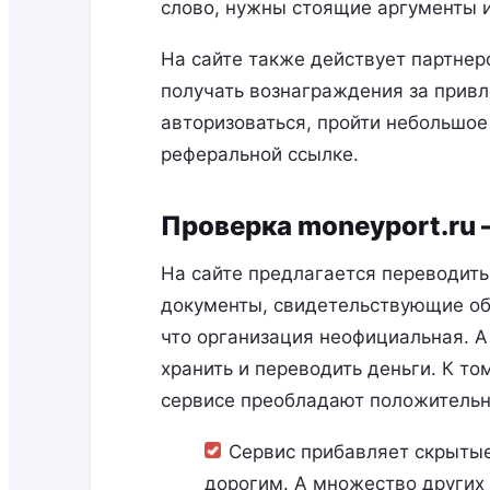
слово, нужны стоящие аргументы 
На сайте также действует партнер
получать вознаграждения за привл
авторизоваться, пройти небольшое
реферальной ссылке.
Проверка moneyport.ru 
На сайте предлагается переводить
документы, свидетельствующие об 
что организация неофициальная. А
хранить и переводить деньги. К то
сервисе преобладают положительн
Сервис прибавляет скрытые
дорогим. А множество других 