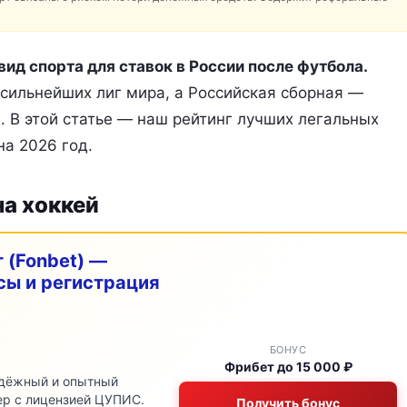
вид спорта для ставок в России после футбола.
 сильнейших лиг мира, а Российская сборная —
. В этой статье — наш рейтинг лучших легальных
на 2026 год.
на хоккей
 (Fonbet) —
сы и регистрация
БОНУС
Фрибет до 15 000 ₽
дёжный и опытный
ер с лицензией ЦУПИС.
Получить бонус