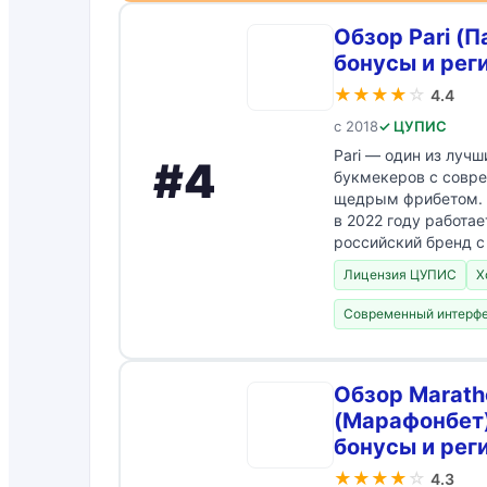
Обзор Pari (
бонусы и рег
★
★
★
★
☆
4.4
с 2018
✓ ЦУПИС
Pari — один из луч
#4
букмекеров с совр
щедрым фрибетом. 
в 2022 году работа
российский бренд с
Лицензия ЦУПИС
Х
Современный интерф
Обзор Marath
(Марафонбет
бонусы и рег
★
★
★
★
☆
4.3