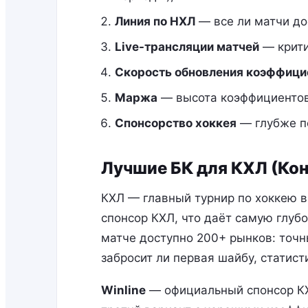
Линия по НХЛ
— все ли матчи дос
Live-трансляции матчей
— крити
Скорость обновления коэффици
Маржа
— высота коэффициентов
Спонсорство хоккея
— глубже п
Лучшие БК для КХЛ (Ко
КХЛ — главный турнир по хоккею в
спонсор КХЛ, что даёт самую глуб
матче доступно 200+ рынков: точн
забросит ли первая шайбу, статисти
Winline
— официальный спонсор КХ