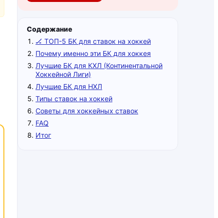
Содержание
🏒 ТОП-5 БК для ставок на хоккей
Почему именно эти БК для хоккея
Лучшие БК для КХЛ (Континентальной
Хоккейной Лиги)
Лучшие БК для НХЛ
Типы ставок на хоккей
Советы для хоккейных ставок
FAQ
Итог