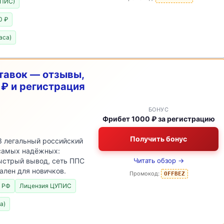
УПИС)
0 ₽
аса)
тавок — отзывы,
 ₽ и регистрация
БОНУС
Фрибет 1000 ₽ за регистрацию
Получить бонус
3 легальный российский
 самых надёжных:
ыстрый вывод, сеть ППС
Читать обзор →
ален для новичков.
Промокод:
OFFBEZ
в РФ
Лицензия ЦУПИС
а)