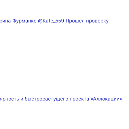
терина Фурманко @Kate_559
Прошел проверку
ярность и быстрорастущего проекта «Аллокации»