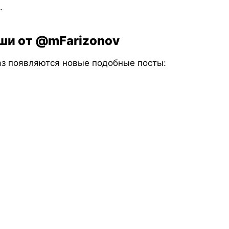
.
ши от @mFarizonov
з появляются новые подобные посты: