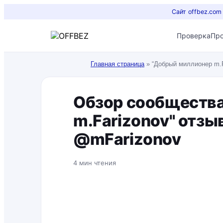
Сайт offbez.com
Проверка
Пр
Главная страница
»
“Добрый миллионер m.
Обзор сообществ
m.Farizonov" отз
@mFarizonov
4 мин чтения