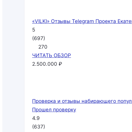
«VILKI» Отзывы Telegram Проекта Ека
5
(
697
)
270
ЧИТАТЬ
ОБЗОР
2.500.000 ₽
Проверка и отзывы набирающего попул
Прошел проверку
4.9
(
637
)