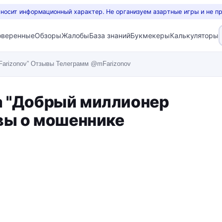
 носит информационный характер. Не организуем азартные игры и не п
оверенные
Обзоры
Жалобы
База знаний
Букмекеры
Калькуляторы
Farizonov” Отзывы Телеграмм @mFarizonov
а "Добрый миллионер
ывы о мошеннике