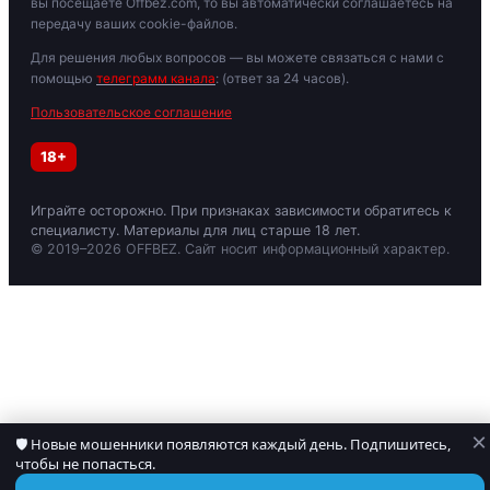
вы посещаете Offbez.com, то вы автоматически соглашаетесь на
передачу ваших cookie-файлов.
Для решения любых вопросов — вы можете связаться с нами с
помощью
телеграмм канала
: (ответ за 24 часов).
Пользовательское соглашение
18+
Играйте осторожно. При признаках зависимости обратитесь к
специалисту. Материалы для лиц старше 18 лет.
© 2019–2026 OFFBEZ. Сайт носит информационный характер.
×
🛡 Новые мошенники появляются каждый день. Подпишитесь,
чтобы не попасться.