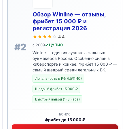
Обзор Winline — отзывы,
фрибет 15 000 ₽ и
регистрация 2026
★
★
★
★
☆
4.4
#2
с 2009
✓ ЦУПИС
Winline — один из лучших легальных
букмекеров России. Особенно силён в
киберспорте и хоккее. Фрибет 15 000 ₽ —
самый щедрый среди легальных БК.
Легальность в РФ (ЦУПИС)
Щедрый фрибет 15 000 ₽
Быстрый вывод (1-3 часа)
БОНУС
Фрибет до 15 000 ₽