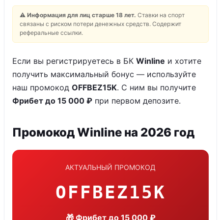
⚠️
Информация для лиц старше 18 лет.
Ставки на спорт
связаны с риском потери денежных средств. Содержит
реферальные ссылки.
Если вы регистрируетесь в БК
Winline
и хотите
получить максимальный бонус — используйте
наш промокод
OFFBEZ15K
. С ним вы получите
Фрибет до 15 000 ₽
при первом депозите.
Промокод Winline на 2026 год
АКТУАЛЬНЫЙ ПРОМОКОД
OFFBEZ15K
🎁 Фрибет до 15 000 ₽