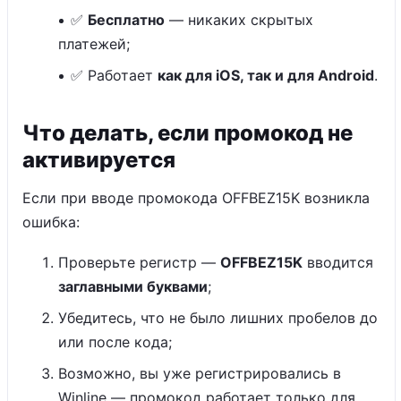
✅
Бесплатно
— никаких скрытых
платежей;
✅ Работает
как для iOS, так и для Android
.
Что делать, если промокод не
активируется
Если при вводе промокода OFFBEZ15K возникла
ошибка:
Проверьте регистр —
OFFBEZ15K
вводится
заглавными буквами
;
Убедитесь, что не было лишних пробелов до
или после кода;
Возможно, вы уже регистрировались в
Winline — промокод работает только для