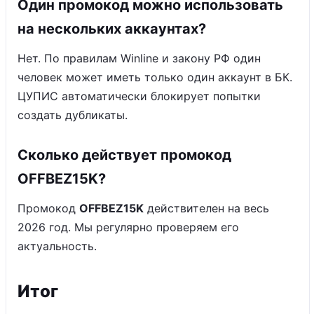
Один промокод можно использовать
на нескольких аккаунтах?
Нет. По правилам Winline и закону РФ один
человек может иметь только один аккаунт в БК.
ЦУПИС автоматически блокирует попытки
создать дубликаты.
Сколько действует промокод
OFFBEZ15K?
Промокод
OFFBEZ15K
действителен на весь
2026 год. Мы регулярно проверяем его
актуальность.
Итог