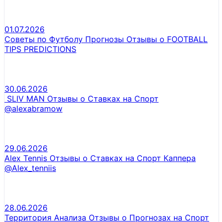
01.07.2026
Советы по Футболу Прогнозы Отзывы о FOOTBALL
TIPS PREDICTIONS
30.06.2026
SLIV MAN Отзывы о Ставках на Спорт
@alexabramow
29.06.2026
Alex Tennis Отзывы о Ставках на Спорт Каппера
@Alex_tenniis
28.06.2026
Территория Анализа Отзывы о Прогнозах на Спорт