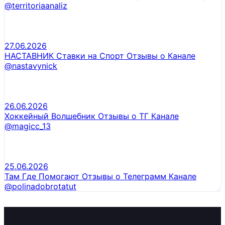
@territoriaanaliz
27.06.2026
НАСТАВНИК Ставки на Спорт Отзывы о Канале
@nastavynick
26.06.2026
Хоккейный Волшебник Отзывы о ТГ Канале
@magicc_13
25.06.2026
Там Где Помогают Отзывы о Телеграмм Канале
@polinadobrotatut