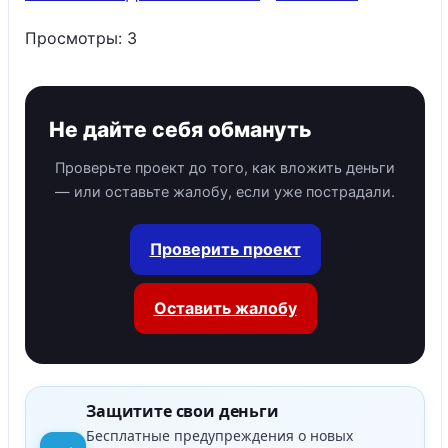
Просмотры:
3
Не дайте себя обмануть
Проверьте проект до того, как вложить деньги
— или оставьте жалобу, если уже пострадали.
Проверить проект
Оставить жалобу
Защитите свои деньги
Бесплатные предупреждения о новых