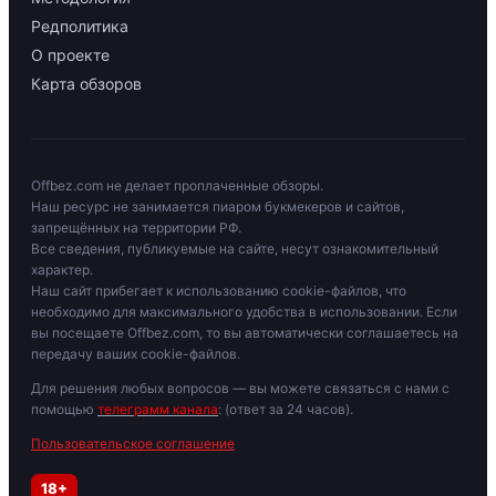
Редполитика
О проекте
Карта обзоров
Offbez.com не делает проплаченные обзоры.
Наш ресурс не занимается пиаром букмекеров и сайтов,
запрещённых на территории РФ.
Все сведения, публикуемые на сайте, несут ознакомительный
характер.
Наш сайт прибегает к использованию cookie-файлов, что
необходимо для максимального удобства в использовании. Если
вы посещаете Offbez.com, то вы автоматически соглашаетесь на
передачу ваших cookie-файлов.
Для решения любых вопросов — вы можете связаться с нами с
помощью
телеграмм канала
: (ответ за 24 часов).
Пользовательское соглашение
18+