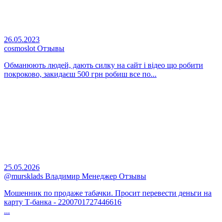
26.05.2023
cosmoslot Отзывы
Обманюють людей, дають силку на сайт і відео що робити
покроково, закидаєш 500 грн робиш все по...
25.05.2026
@mursklads Владимир Менеджер Отзывы
Мошенник по продаже табачки. Просит перевести деньги на
карту Т-банка - 2200701727446616
...