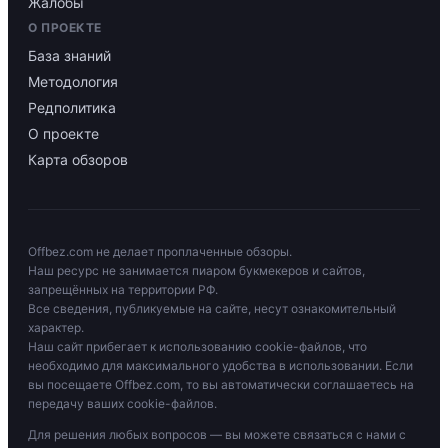
Жалобы
О ПРОЕКТЕ
База знаний
Методология
Редполитика
О проекте
Карта обзоров
Offbez.com не делает проплаченные обзоры.
Наш ресурс не занимается пиаром букмекеров и сайтов,
запрещённых на территории РФ.
Все сведения, публикуемые на сайте, несут ознакомительный
характер.
Наш сайт прибегает к использованию cookie-файлов, что
необходимо для максимального удобства в использовании. Если
вы посещаете Offbez.com, то вы автоматически соглашаетесь на
передачу ваших cookie-файлов.
Для решения любых вопросов — вы можете связаться с нами с