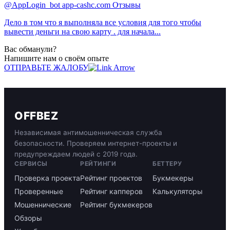
@AppLogin_bot app-cashc.com Отзывы
Дело в том что я выполняла все условия для того чтобы
вывести деньги на свою карту . для начала...
Вас обманули?
Напишите нам о своём опыте
ОТПРАВЬТЕ ЖАЛОБУ
OFFBEZ
Независимая антимошенническая служба
безопасности. Проверяем интернет-проекты и
предупреждаем людей с 2019 года.
СЕРВИСЫ
РЕЙТИНГИ
БЕТТЕРУ
Проверка проекта
Рейтинг проектов
Букмекеры
Проверенные
Рейтинг капперов
Калькуляторы
Мошеннические
Рейтинг букмекеров
Обзоры