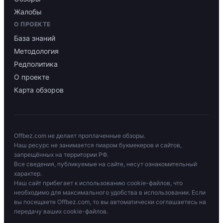
Жалобы
О ПРОЕКТЕ
База знаний
Методология
Редполитика
О проекте
Карта обзоров
Offbez.com не делает проплаченные обзоры.
Наш ресурс не занимается пиаром букмекеров и сайтов,
запрещённых на территории РФ.
Все сведения, публикуемые на сайте, несут ознакомительный
характер.
Наш сайт прибегает к использованию cookie-файлов, что
необходимо для максимального удобства в использовании. Если
вы посещаете Offbez.com, то вы автоматически соглашаетесь на
передачу ваших cookie-файлов.