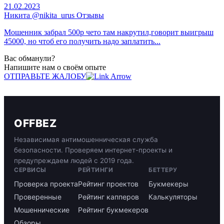
21.02.2023
Никита @nikita_urus Отзывы
Мошенник забрал 500р чето там накрутил,говорит выигрыш
45000, но чтоб его получить надо заплатить...
Вас обманули?
Напишите нам о своём опыте
ОТПРАВЬТЕ ЖАЛОБУ
OFFBEZ
Независимая антимошенническая служба
безопасности. Проверяем интернет-проекты и
предупреждаем людей с 2019 года.
СЕРВИСЫ
РЕЙТИНГИ
БЕТТЕРУ
Проверка проекта
Рейтинг проектов
Букмекеры
Проверенные
Рейтинг капперов
Калькуляторы
Мошеннические
Рейтинг букмекеров
Обзоры