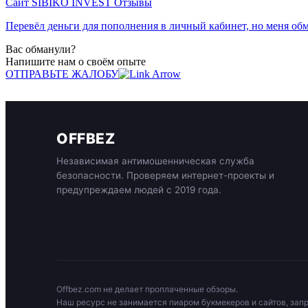
Сайт SIBIKO INVEST Отзывы
Перевёл деньги для пополнения в личный кабинет, но меня обма
Вас обманули?
Напишите нам о своём опыте
ОТПРАВЬТЕ ЖАЛОБУ
OFFBEZ
Независимая антимошенническая служба
безопасности. Проверяем интернет-проекты и
предупреждаем людей с 2019 года.
Offbez.com не делает проплаченные обзоры.
Наш ресурс не занимается пиаром букмекеров и сайтов, зап