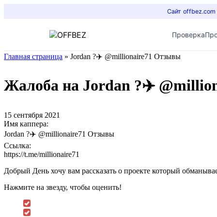
Сайт offbez.com
Проверка
Пр
Главная страница
»
Jordan ?✈️ @millionaire71 Отзывы
Жалоба на Jordan ?✈️ @millio
15 сентября 2021
Имя каппера:
Jordan ?✈️ @millionaire71 Отзывы
Ссылка:
https://t.me/millionaire71
Добрый День хочу вам рассказать о проекте который обманывае
Нажмите на звезду, чтобы оценить!