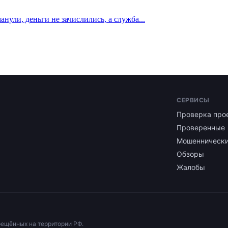
нули, деньги не зачислились, а служба...
СЕРВИСЫ
Проверка про
Проверенные
Мошенническ
Обзоры
Жалобы
рещённых на территории РФ.