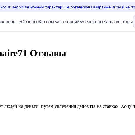
 носит информационный характер. Не организуем азартные игры и не п
оверенные
Обзоры
Жалобы
База знаний
Букмекеры
Калькуляторы
naire71 Отзывы
т людей на деньги, путем увлечения депозита на ставках. Хочу 