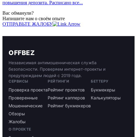
повышения депозита. Расписано все...
Вас обманули?
Напишите нам о своём опыте
ОТПРАВЬТЕ ЖАЛОБУ
OFFBEZ
Независимая антимошенническая служба
безопасности. Проверяем интернет-проекты и
предупреждаем людей с 2019 года.
СЕРВИСЫ
РЕЙТИНГИ
БЕТТЕРУ
Проверка проекта
Рейтинг проектов
Букмекеры
Проверенные
Рейтинг капперов
Калькуляторы
Мошеннические
Рейтинг букмекеров
Обзоры
Жалобы
О ПРОЕКТЕ