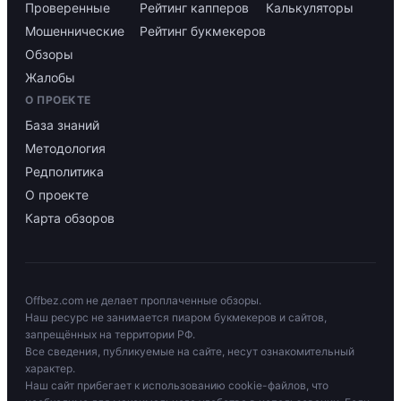
Проверенные
Рейтинг капперов
Калькуляторы
Мошеннические
Рейтинг букмекеров
Обзоры
Жалобы
О ПРОЕКТЕ
База знаний
Методология
Редполитика
О проекте
Карта обзоров
Offbez.com не делает проплаченные обзоры.
Наш ресурс не занимается пиаром букмекеров и сайтов,
запрещённых на территории РФ.
Все сведения, публикуемые на сайте, несут ознакомительный
характер.
Наш сайт прибегает к использованию cookie-файлов, что