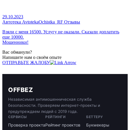
29.10.2023
Автотека AvtotekaOchistka_RF Отзывы
Взяли с меня 16500. Услугу не оказали. Сказали доплатить
еще 10000.
Мошенники!
Вас обманули?
Напишите нам о своём опыте
ОТПРАВЬТЕ ЖАЛОБУ
OFFBEZ
Независимая антимошенническая служба
безопасности. Проверяем интернет-проекты и
предупреждаем людей с 2019 года.
СЕРВИСЫ
РЕЙТИНГИ
БЕТТЕРУ
Проверка проекта
Рейтинг проектов
Букмекеры