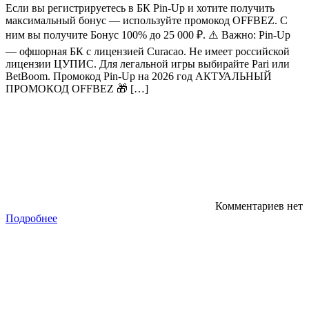
Если вы регистрируетесь в БК Pin-Up и хотите получить
максимальный бонус — используйте промокод OFFBEZ. С
ним вы получите Бонус 100% до 25 000 ₽. ⚠️ Важно: Pin-Up
— офшорная БК с лицензией Curacao. Не имеет российской
лицензии ЦУПИС. Для легальной игры выбирайте Pari или
BetBoom. Промокод Pin-Up на 2026 год АКТУАЛЬНЫЙ
ПРОМОКОД OFFBEZ 🎁 […]
Комментариев нет
Подробнее