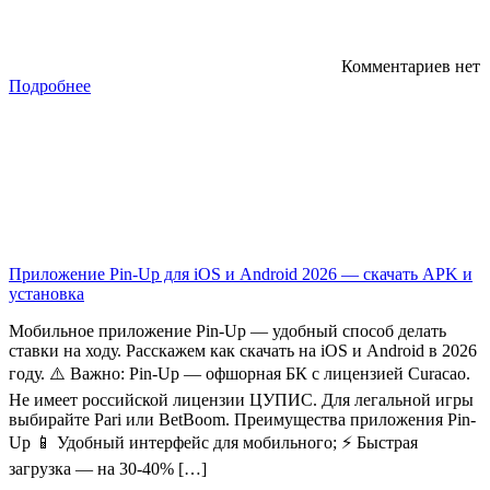
Комментариев нет
Подробнее
Приложение Pin-Up для iOS и Android 2026 — скачать APK и
установка
Мобильное приложение Pin-Up — удобный способ делать
ставки на ходу. Расскажем как скачать на iOS и Android в 2026
году. ⚠️ Важно: Pin-Up — офшорная БК с лицензией Curacao.
Не имеет российской лицензии ЦУПИС. Для легальной игры
выбирайте Pari или BetBoom. Преимущества приложения Pin-
Up 📱 Удобный интерфейс для мобильного; ⚡ Быстрая
загрузка — на 30-40% […]