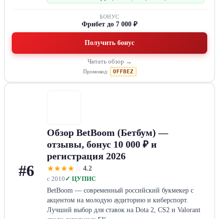
БОНУС
Фрибет до 7 000 ₽
Получить бонус
Читать обзор →
Промокод:
OFFBEZ
Обзор BetBoom (Бетбум) —
отзывы, бонус 10 000 ₽ и
регистрация 2026
#6
★
★
★
★
☆
4.2
с 2010
✓ ЦУПИС
BetBoom — современный российский букмекер с
акцентом на молодую аудиторию и киберспорт.
Лучший выбор для ставок на Dota 2, CS2 и Valorant