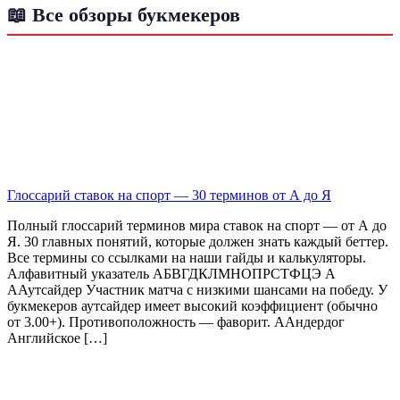
📖 Все обзоры букмекеров
Глоссарий ставок на спорт — 30 терминов от А до Я
Полный глоссарий терминов мира ставок на спорт — от А до
Я. 30 главных понятий, которые должен знать каждый беттер.
Все термины со ссылками на наши гайды и калькуляторы.
Алфавитный указатель АБВГДКЛМНОПРСТФЦЭ А
ААутсайдер Участник матча с низкими шансами на победу. У
букмекеров аутсайдер имеет высокий коэффициент (обычно
от 3.00+). Противоположность — фаворит. ААндердог
Английское […]