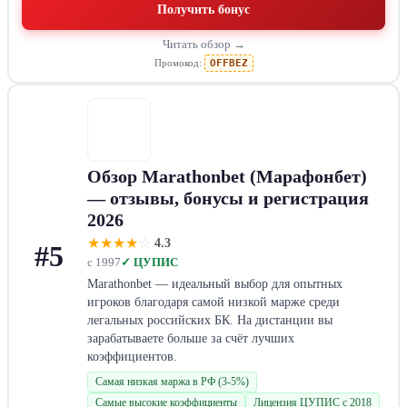
Получить бонус
Читать обзор →
Промокод:
OFFBEZ
Обзор Marathonbet (Марафонбет)
— отзывы, бонусы и регистрация
2026
★
★
★
★
☆
4.3
#5
с 1997
✓ ЦУПИС
Marathonbet — идеальный выбор для опытных
игроков благодаря самой низкой марже среди
легальных российских БК. На дистанции вы
зарабатываете больше за счёт лучших
коэффициентов.
Самая низкая маржа в РФ (3-5%)
Самые высокие коэффициенты
Лицензия ЦУПИС с 2018