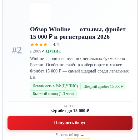
Обзор Winline — отзывы, фрибет
15 000 ₽ и регистрация 2026
★
★
★
★
☆
4.4
#2
с 2009
✓ ЦУПИС
Winline — один из лучших легальных букмекеров
России. Особенно силён в киберспорте и хоккее.
Фрибет 15 000 ₽ — самый щедрый среди легальных
БК.
Легальность в РФ (ЦУПИС)
Щедрый фрибет 15 000 ₽
Быстрый вывод (1-3 часа)
БОНУС
Фрибет до 15 000 ₽
Получить бонус
Читать обзор →