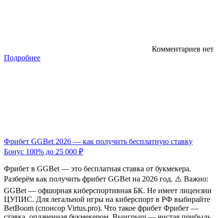
Комментариев нет
Подробнее
Фрибет GGBet 2026 — как получить бесплатную ставку
Бонус 100% до 25 000 ₽
Фрибет в GGBet — это бесплатная ставка от букмекера.
Разберём как получить фрибет GGBet на 2026 год. ⚠️ Важно:
GGBet — офшорная киберспортивная БК. Не имеет лицензии
ЦУПИС. Для легальной игры на киберспорт в РФ выбирайте
BetBoom (спонсор Virtus.pro). Что такое фрибет Фрибет —
ставка, оплаченная букмекером. Выигрыш — чистая прибыль