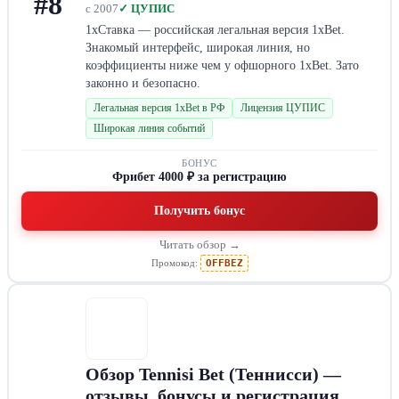
#8
с 2007
✓ ЦУПИС
1хСтавка — российская легальная версия 1xBet.
Знакомый интерфейс, широкая линия, но
коэффициенты ниже чем у офшорного 1xBet. Зато
законно и безопасно.
Легальная версия 1xBet в РФ
Лицензия ЦУПИС
Широкая линия событий
БОНУС
Фрибет 4000 ₽ за регистрацию
Получить бонус
Читать обзор →
Промокод:
OFFBEZ
Обзор Tennisi Bet (Теннисси) —
отзывы, бонусы и регистрация