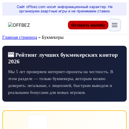
Сайт offbez.com носит информационный характер. Не
организуем азартные игры и не принимаем ставки.
Оставить жалобу
Главная страница
»
Букмекеры
🎰 Рейтинг лучших букмекерских контор
2026
Мы 5 лет проверяем интернет-проекты на честность. В
этом разделе — только букмекеры, которым можно
доверять: легальные, с лицензией, быстрым выводом и
реальными бонусами для новых игроков.