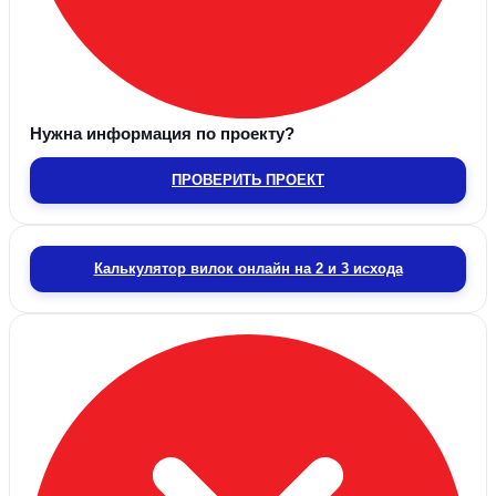
Нужна информация по проекту?
ПРОВЕРИТЬ ПРОЕКТ
Калькулятор вилок онлайн на 2 и 3 исхода