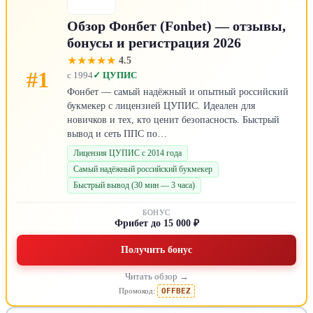
Обзор Фонбет (Fonbet) — отзывы,
бонусы и регистрация 2026
★
★
★
★
★
4.5
#1
с 1994
✓ ЦУПИС
Фонбет — самый надёжный и опытный российский
букмекер с лицензией ЦУПИС. Идеален для
новичков и тех, кто ценит безопасность. Быстрый
вывод и сеть ППС по…
Лицензия ЦУПИС с 2014 года
Самый надёжный российский букмекер
Быстрый вывод (30 мин — 3 часа)
БОНУС
Фрибет до 15 000 ₽
Получить бонус
Читать обзор →
Промокод:
OFFBEZ