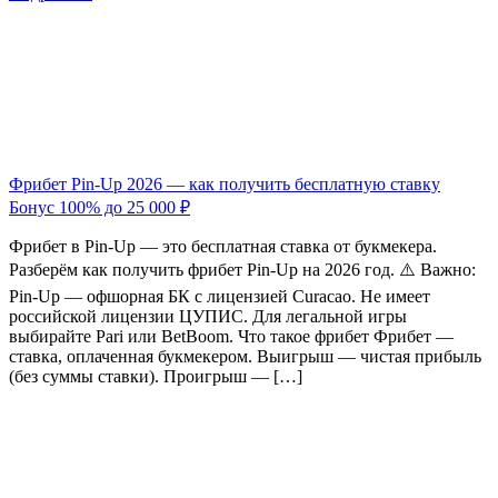
Фрибет Pin-Up 2026 — как получить бесплатную ставку
Бонус 100% до 25 000 ₽
Фрибет в Pin-Up — это бесплатная ставка от букмекера.
Разберём как получить фрибет Pin-Up на 2026 год. ⚠️ Важно:
Pin-Up — офшорная БК с лицензией Curacao. Не имеет
российской лицензии ЦУПИС. Для легальной игры
выбирайте Pari или BetBoom. Что такое фрибет Фрибет —
ставка, оплаченная букмекером. Выигрыш — чистая прибыль
(без суммы ставки). Проигрыш — […]