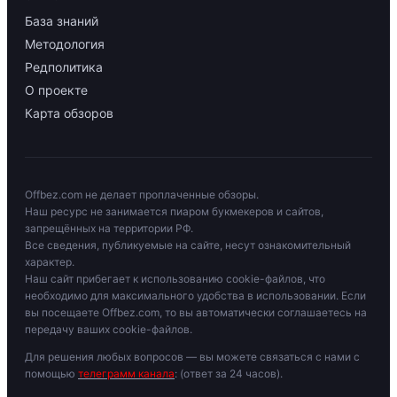
База знаний
Методология
Редполитика
О проекте
Карта обзоров
Offbez.com не делает проплаченные обзоры.
Наш ресурс не занимается пиаром букмекеров и сайтов,
запрещённых на территории РФ.
Все сведения, публикуемые на сайте, несут ознакомительный
характер.
Наш сайт прибегает к использованию cookie-файлов, что
необходимо для максимального удобства в использовании. Если
вы посещаете Offbez.com, то вы автоматически соглашаетесь на
передачу ваших cookie-файлов.
Для решения любых вопросов — вы можете связаться с нами с
помощью
телеграмм канала
: (ответ за 24 часов).