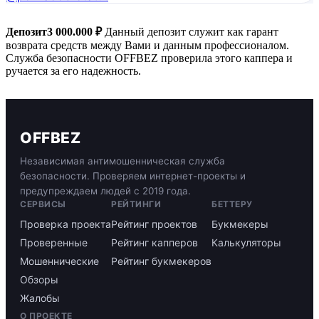
Депозит3 000.000 ₽
Данный депозит служит как гарант
возврата средств между Вами и данным профессионалом.
Служба безопасности OFFBEZ проверила этого каппера и
ручается за его надежность.
OFFBEZ
Независимая антимошенническая служба
безопасности. Проверяем интернет-проекты и
предупреждаем людей с 2019 года.
СЕРВИСЫ
РЕЙТИНГИ
БЕТТЕРУ
Проверка проекта
Рейтинг проектов
Букмекеры
Проверенные
Рейтинг капперов
Калькуляторы
Мошеннические
Рейтинг букмекеров
Обзоры
Жалобы
О ПРОЕКТЕ