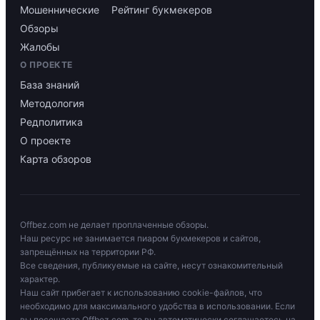
Мошеннические
Рейтинг букмекеров
Обзоры
Жалобы
О ПРОЕКТЕ
База знаний
Методология
Редполитика
О проекте
Карта обзоров
Offbez.com не делает проплаченные обзоры.
Наш ресурс не занимается пиаром букмекеров и сайтов,
запрещённых на территории РФ.
Все сведения, публикуемые на сайте, несут ознакомительный
характер.
Наш сайт прибегает к использованию cookie-файлов, что
необходимо для максимального удобства в использовании. Если
вы посещаете Offbez.com, то вы автоматически соглашаетесь на