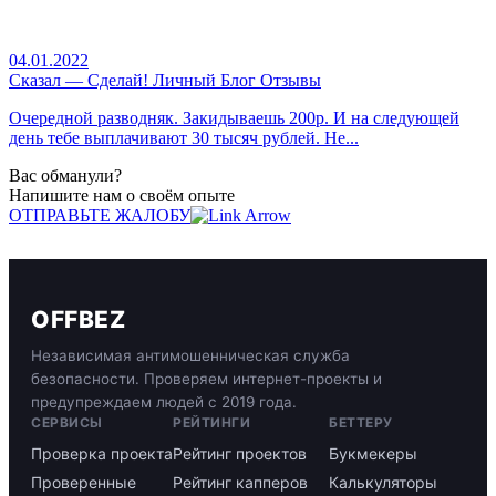
04.01.2022
Сказал — Сделай! Личный Блог Отзывы
Очередной разводняк. Закидываешь 200р. И на следующей
день тебе выплачивают 30 тысяч рублей. Не...
Вас обманули?
Напишите нам о своём опыте
ОТПРАВЬТЕ ЖАЛОБУ
OFFBEZ
Независимая антимошенническая служба
безопасности. Проверяем интернет-проекты и
предупреждаем людей с 2019 года.
СЕРВИСЫ
РЕЙТИНГИ
БЕТТЕРУ
Проверка проекта
Рейтинг проектов
Букмекеры
Проверенные
Рейтинг капперов
Калькуляторы