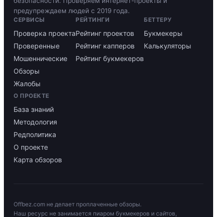
безопасности. Проверяем интернет-проекты и
предупреждаем людей с 2019 года.
СЕРВИСЫ
РЕЙТИНГИ
БЕТТЕРУ
Проверка проекта
Рейтинг проектов
Букмекеры
Проверенные
Рейтинг капперов
Калькуляторы
Мошеннические
Рейтинг букмекеров
Обзоры
Жалобы
О ПРОЕКТЕ
База знаний
Методология
Редполитика
О проекте
Карта обзоров
Offbez.com не делает проплаченные обзоры.
Наш ресурс не занимается пиаром букмекеров и сайтов,