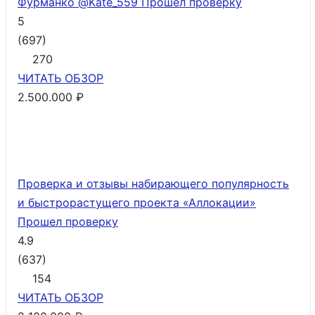
Фурманко @Kate_559
Прошел проверку
5
(
697
)
270
ЧИТАТЬ
ОБЗОР
2.500.000 ₽
Проверка и отзывы набирающего популярность
и быстрорастущего проекта «Аллокации»
Прошел проверку
4.9
(
637
)
154
ЧИТАТЬ
ОБЗОР