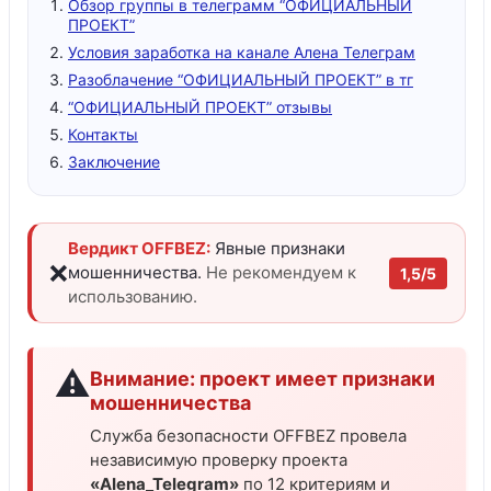
Обзор группы в телеграмм “ОФИЦИАЛЬНЫЙ
ПРОЕКТ️”
Условия заработка на канале Алена Телеграм
Разоблачение “ОФИЦИАЛЬНЫЙ ПРОЕКТ” в тг
“ОФИЦИАЛЬНЫЙ ПРОЕКТ” отзывы
Контакты
Заключение
Вердикт OFFBEZ:
Явные признаки
❌
мошенничества.
Не рекомендуем к
1,5/5
использованию.
⚠️
Внимание: проект имеет признаки
мошенничества
Служба безопасности OFFBEZ провела
независимую проверку проекта
«AIena_TeIegram»
по 12 критериям и