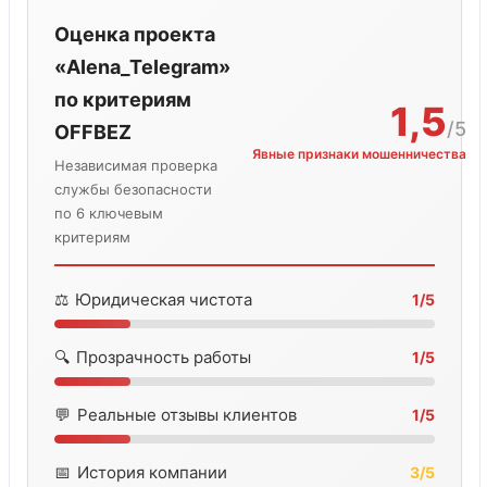
Оценка проекта
«AIena_TeIegram»
по критериям
1,5
/5
OFFBEZ
Явные признаки мошенничества
Независимая проверка
службы безопасности
по 6 ключевым
критериям
⚖️
Юридическая чистота
1/5
🔍
Прозрачность работы
1/5
💬
Реальные отзывы клиентов
1/5
📅
История компании
3/5