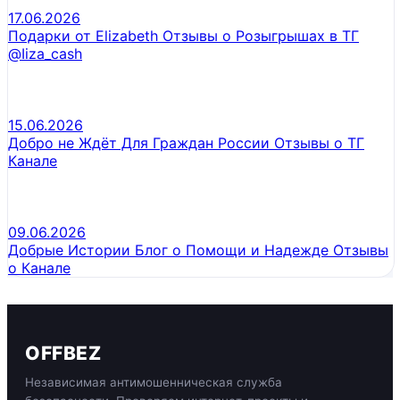
17.06.2026
Подарки от Elizabeth Отзывы о Розыгрышах в ТГ
@Iiza_cash
15.06.2026
Добро не Ждёт Для Граждан России Отзывы о ТГ
Канале
09.06.2026
Добрые Истории Блог о Помощи и Надежде Отзывы
о Канале
OFFBEZ
Независимая антимошенническая служба