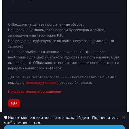
Offbez.com не делает проплаченные обзоры.
Наш ресурс не занимается пиаром букмекеров и сайтов,
запрещённых на территории РФ.
Все сведения, публикуемые на сайте, несут ознакомительный
характер.
Наш сайт прибегает к использованию cookie-файлов, что
необходимо для максимального удобства в использовании. Если
вы посещаете Offbez.com, то вы автоматически соглашаетесь на
передачу ваших cookie-файлов.
Для решения любых вопросов — вы можете связаться с нами с
помощью
телеграмм канала
: (ответ за 24 часов).
Пользовательское соглашение
18+
×
🛡 Новые мошенники появляются каждый день. Подпишитесь,
Играйте осторожно. При признаках зависимости обратитесь к
чтобы не попасться.
специалисту. Материалы для лиц старше 18 лет.
© 2019–2026 OFFBEZ. Сайт носит информационный характер.