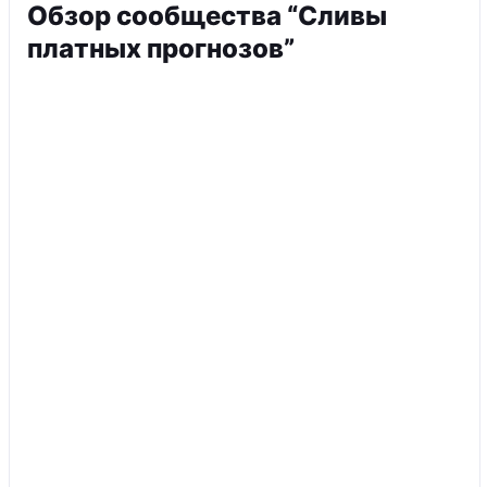
Обзор сообщества “Сливы
платных прогнозов”