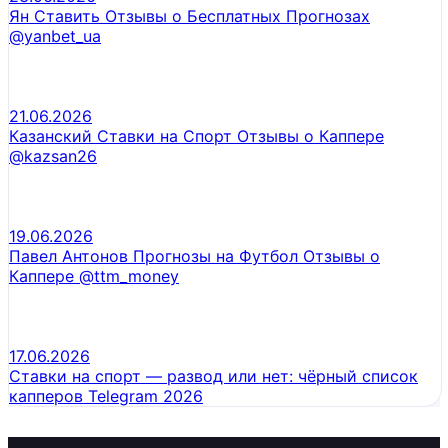
Ян Ставить Отзывы о Бесплатных Прогнозах
@yanbet_ua
21.06.2026
Казанский Ставки на Спорт Отзывы о Каппере
@kazsan26
19.06.2026
Павел Антонов Прогнозы на Футбол Отзывы о
Каппере @ttm_money
17.06.2026
Ставки на спорт — развод или нет: чёрный список
капперов Telegram 2026