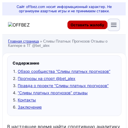
Сайт offbez.com носит информационный характер. Не
организуем азартные игры и не принимаем ставки.
Оставить жалобу
Главная страница
»
Сливы Платных Прогнозов Отзывы о
Каппере в ТГ @bet_alex
Содержание
Обзор сообщества “Сливы платных прогнозов”
Прогнозы на спорт @bet_alex
Правда о проекте “Сливы платных прогнозов”
“Сливы платных прогнозов” отзывы
Контакты
Заключение
В настоящее время найти спортивную аналитику