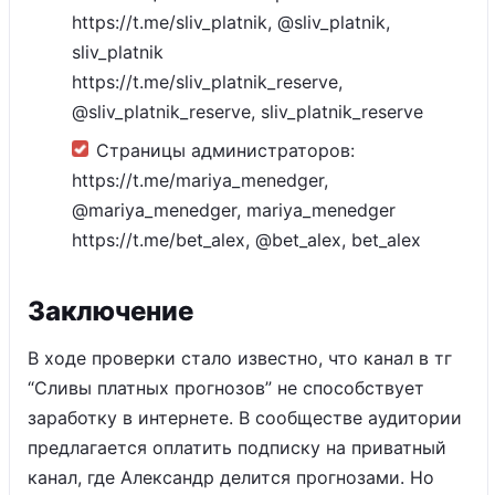
https://t.me/sliv_platnik, @sliv_platnik,
sliv_platnik
https://t.me/sliv_platnik_reserve,
@sliv_platnik_reserve, sliv_platnik_reserve
Страницы администраторов:
https://t.me/mariya_menedger,
@mariya_menedger, mariya_menedger
https://t.me/bet_alex, @bet_alex, bet_alex
Заключение
В ходе проверки стало известно, что канал в тг
“Сливы платных прогнозов” не способствует
заработку в интернете. В сообществе аудитории
предлагается оплатить подписку на приватный
канал, где Александр делится прогнозами. Но