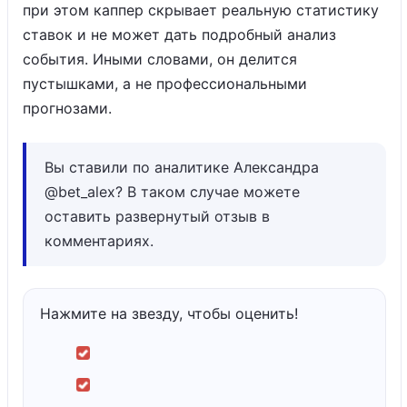
при этом каппер скрывает реальную статистику
ставок и не может дать подробный анализ
события. Иными словами, он делится
пустышками, а не профессиональными
прогнозами.
Вы ставили по аналитике Александра
@bet_alex? В таком случае можете
оставить развернутый отзыв в
комментариях.
Нажмите на звезду, чтобы оценить!