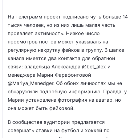
На телеграмм проект подписано чуть больше 14
тысяч человек, но из них лишь малая часть
проявляет активность. Низкое число
просмотров постов может указывать на
регулярную накрутку фейков в группу. В шапке
канала имеется два контакта для обратной
связи: владельца Александра @bet_alex и
менеджера Марии Фарафонтовой
@Mariya_Menedger. Об обоих личностях мы не
обнаружили подробную информацию. Правда, у
Марии установлена фотография на аватар, но
она может быть фейковой.
В сообществе аудитории предлагается
совершать ставки на футбол и хоккей по