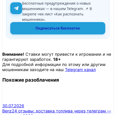
Бесплатные предупреждения о новых
мошенниках — в нашем Telegram. 📌 В
закрепе чек-лист «Как распознать
мошенника».
Подписаться бесплатно
Внимание!
Ставки могут привести к игромании и не
гарантируют заработок.
18+
Для подробной информации по этому или другим
мошенникам заходите на наш
Telegram канал
Похожие разоблачения
30.07.2026
Benz24 отзывы: доставка топлива через телеграм —