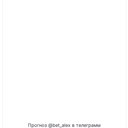
Прогноз @bet_alex в телеграмм