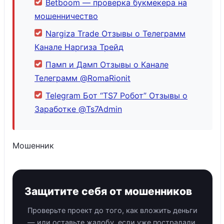
Betboom — проверка букмекера на
мошенничество
Nargiza Trade Отзывы о Телеграмм
Канале Наргиза Трейд
Памп и Дамп Отзывы о Канале
Телеграмм @RomaRionit
Telegram Бот “TS7 Робот” Отзывы о
Заработке @Ts7Admin
Мошенник
Защитите себя от мошенников
Проверьте проект до того, как вложить деньги
— или оставьте жалобу, если уже пострадали.