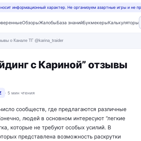
 носит информационный характер. Не организуем азартные игры и не п
оверенные
Обзоры
Жалобы
База знаний
Букмекеры
Калькуляторы
ывы о Канале ТГ @karina_traider
йдинг с Кариной” отзывы
Z
· 5 мин чтения
число сообществ, где предлагаются различные
онечно, людей в основном интересуют “легкие
тка, которые не требуют особых усилий. В
которых представлена возможность раскрутки