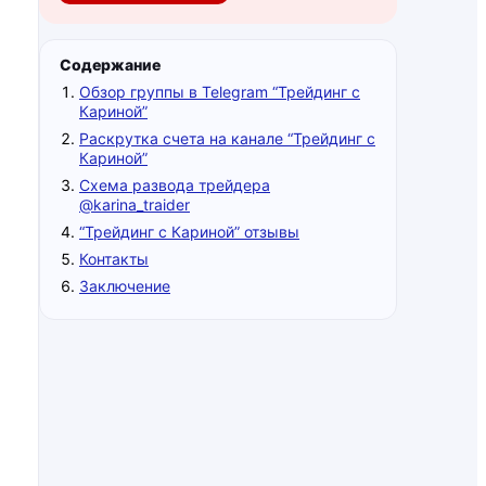
Содержание
Обзор группы в Telegram “Трейдинг с
Кариной”
Раскрутка счета на канале “Трейдинг с
Кариной”
Схема развода трейдера
@karina_traider
“Трейдинг с Кариной” отзывы
Контакты
Заключение