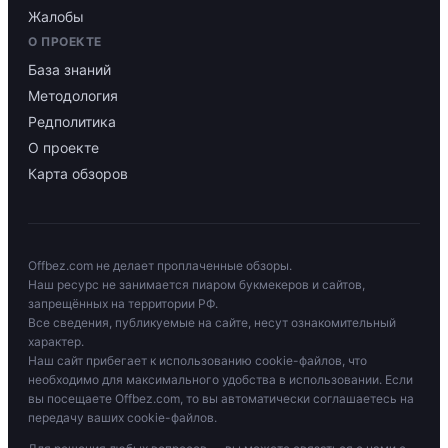
Жалобы
О ПРОЕКТЕ
База знаний
Методология
Редполитика
О проекте
Карта обзоров
Offbez.com не делает проплаченные обзоры.
Наш ресурс не занимается пиаром букмекеров и сайтов,
запрещённых на территории РФ.
Все сведения, публикуемые на сайте, несут ознакомительный
характер.
Наш сайт прибегает к использованию cookie-файлов, что
необходимо для максимального удобства в использовании. Если
вы посещаете Offbez.com, то вы автоматически соглашаетесь на
передачу ваших cookie-файлов.