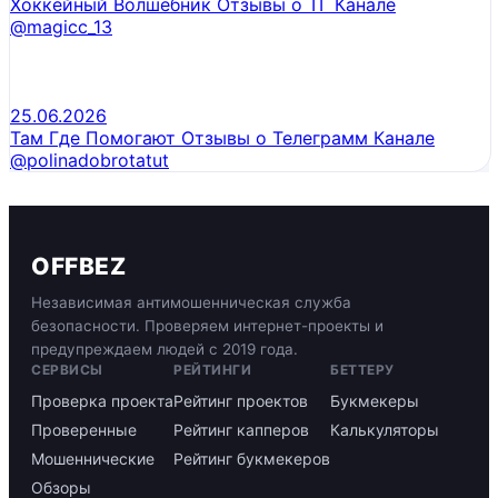
Хоккейный Волшебник Отзывы о ТГ Канале
@magicc_13
25.06.2026
Там Где Помогают Отзывы о Телеграмм Канале
@polinadobrotatut
OFFBEZ
Независимая антимошенническая служба
безопасности. Проверяем интернет-проекты и
предупреждаем людей с 2019 года.
СЕРВИСЫ
РЕЙТИНГИ
БЕТТЕРУ
Проверка проекта
Рейтинг проектов
Букмекеры
Проверенные
Рейтинг капперов
Калькуляторы
Мошеннические
Рейтинг букмекеров
Обзоры