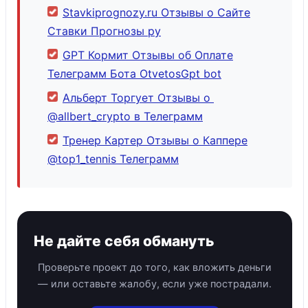
Stavkiprognozy.ru Отзывы о Сайте
Ставки Прогнозы ру
GPT Кормит Отзывы об Оплате
Телеграмм Бота OtvetosGpt bot
Альберт Торгует Отзывы о
@allbert_crypto в Телеграмм
Тренер Картер Отзывы о Каппере
@top1_tennis Телеграмм
Не дайте себя обмануть
Проверьте проект до того, как вложить деньги
— или оставьте жалобу, если уже пострадали.