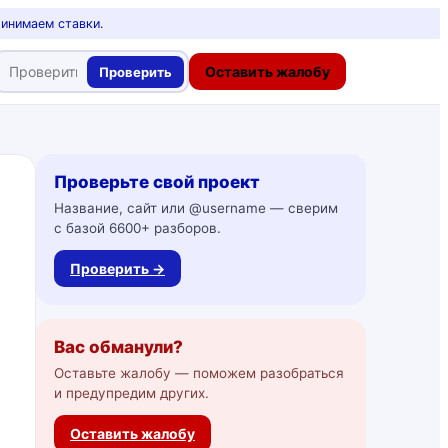
ринимаем ставки.
Оставить жалобу
Проверить
Проверьте свой проект
Название, сайт или @username — сверим
с базой 6600+ разборов.
Проверить →
Вас обманули?
Оставьте жалобу — поможем разобраться
и предупредим других.
Оставить жалобу