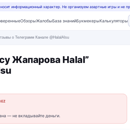
 носит информационный характер. Не организуем азартные игры и не п
оверенные
Обзоры
Жалобы
База знаний
Букмекеры
Калькуляторы
тзывы о Телеграмм Канале @HalalAlsu
су Жапарова Halal”
lsu
BEZ
ана — не вкладывайте деньги.