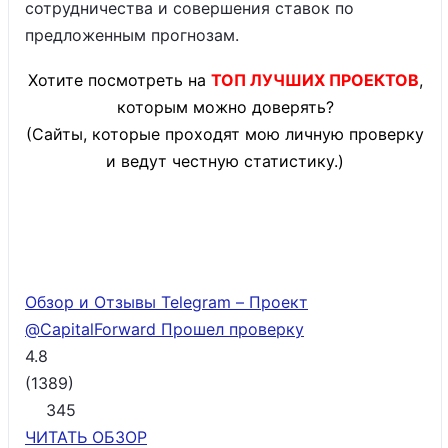
сотрудничества и совершения ставок по
предложенным прогнозам.
Хотите посмотреть на
ТОП ЛУЧШИХ ПРОЕКТОВ
,
которым можно доверять?
(Сайты, которые проходят мою личную проверку
и ведут честную статистику.)
Обзор и Отзывы Telegram – Проект
@CapitalForward
Прошел проверку
4.8
(
1389
)
345
ЧИТАТЬ
ОБЗОР