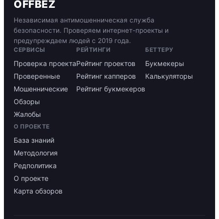
OFFBEZ
Независимая антимошенническая служба
безопасности. Проверяем интернет-проекты и
предупреждаем людей с 2019 года.
СЕРВИСЫ
РЕЙТИНГИ
БЕТТЕРУ
Проверка проекта
Рейтинг проектов
Букмекеры
Проверенные
Рейтинг капперов
Калькуляторы
Мошеннические
Рейтинг букмекеров
Обзоры
Жалобы
О ПРОЕКТЕ
База знаний
Методология
Редполитика
О проекте
Карта обзоров