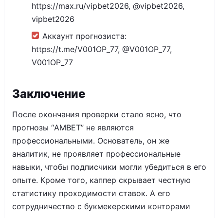
https://max.ru/vipbet2026, @vipbet2026,
vipbet2026
Аккаунт прогнозиста:
https://t.me/V001OP_77, @V001OP_77,
V001OP_77
Заключение
После окончания проверки стало ясно, что
прогнозы “AMBET” не являются
профессиональными. Основатель, он же
аналитик, не проявляет профессиональные
навыки, чтобы подписчики могли убедиться в его
опыте. Кроме того, каппер скрывает честную
статистику проходимости ставок. А его
сотрудничество с букмекерскими конторами