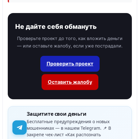
Не дайте себя обмануть
Проверьте проект до того, как вложить деньги
— или оставьте жалобу, если уже пострадали.
Проверить проект
Оставить жалобу
Защитите свои деньги
Бесплатные предупреждения о новых
мошенниках — в нашем Telegram. 📌 В
закрепе чек-лист «Как распознать