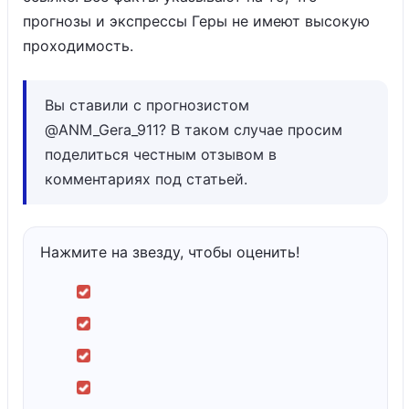
прогнозы и экспрессы Геры не имеют высокую
проходимость.
Вы ставили с прогнозистом
@ANM_Gera_911? В таком случае просим
поделиться честным отзывом в
комментариях под статьей.
Нажмите на звезду, чтобы оценить!