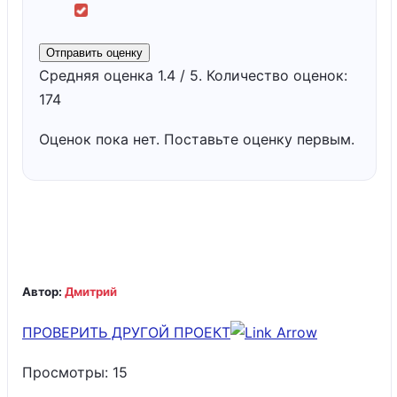
Отправить оценку
Средняя оценка
1.4
/ 5. Количество оценок:
174
Оценок пока нет. Поставьте оценку первым.
Автор:
Дмитрий
ПРОВЕРИТЬ ДРУГОЙ ПРОЕКТ
Просмотры:
15