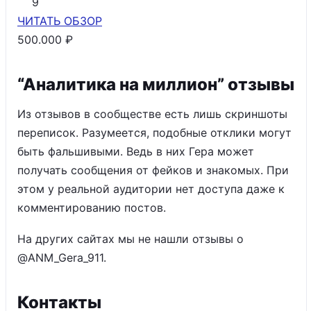
9
ЧИТАТЬ
ОБЗОР
500.000 ₽
“Аналитика на миллион” отзывы
Из отзывов в сообществе есть лишь скриншоты
переписок. Разумеется, подобные отклики могут
быть фальшивыми. Ведь в них Гера может
получать сообщения от фейков и знакомых. При
этом у реальной аудитории нет доступа даже к
комментированию постов.
На других сайтах мы не нашли отзывы о
@ANM_Gera_911.
Контакты