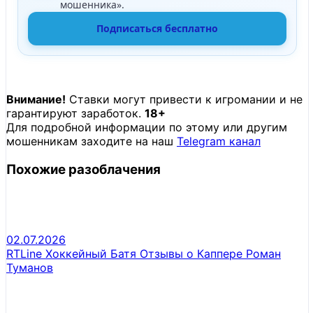
мошенника».
Подписаться бесплатно
Внимание!
Ставки могут привести к игромании и не
гарантируют заработок.
18+
Для подробной информации по этому или другим
мошенникам заходите на наш
Telegram канал
Похожие разоблачения
02.07.2026
RTLine Хоккейный Батя Отзывы о Каппере Роман
Туманов