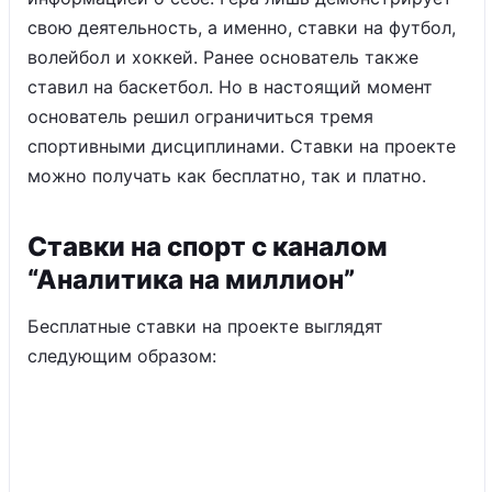
свою деятельность, а именно, ставки на футбол,
волейбол и хоккей. Ранее основатель также
ставил на баскетбол. Но в настоящий момент
основатель решил ограничиться тремя
спортивными дисциплинами. Ставки на проекте
можно получать как бесплатно, так и платно.
Ставки на спорт с каналом
“Аналитика на миллион”
Бесплатные ставки на проекте выглядят
следующим образом: