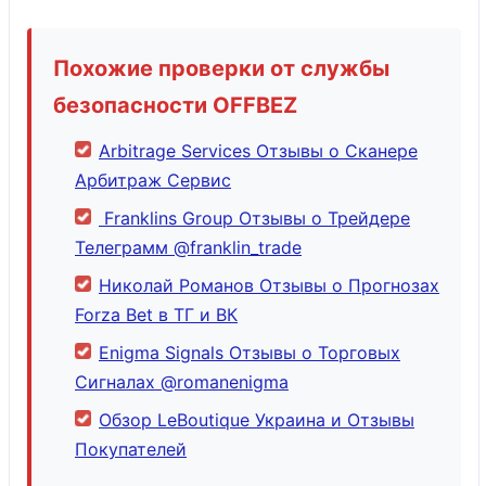
Похожие проверки от службы
безопасности OFFBEZ
Arbitrage Services Отзывы о Сканере
Арбитраж Сервис
Franklins Group Отзывы о Трейдере
Телеграмм @franklin_trade
Николай Романов Отзывы о Прогнозах
Forza Bet в ТГ и ВК
Enigma Signals Отзывы о Торговых
Сигналах @romanenigma
Обзор LeBoutique Украина и Отзывы
Покупателей