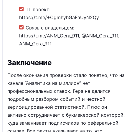
ТГ проект:
https://t.me/+CgmhyhGaFaUyN2Qy
Связь с владельцем:
https://t.me/ANM_Gera_911, @ANM_Gera_911,
ANM_Gera_911
Заключение
После окончания проверки стало понятно, что на
канале “Аналитика на миллион” нет
профессиональных ставок. Гера не делится
подробным разбором событий и честной
верифицированной статистикой. Плюс он
активно сотрудничает с букмекерской конторой,
куда заманивает подписчиков по реферальной
ссылке. Все факты указывают на то, что