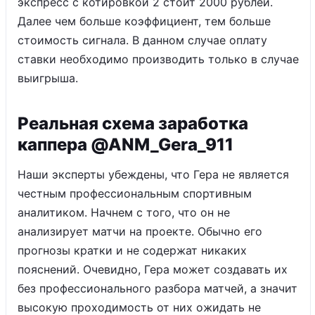
экспресс с котировкой 2 стоит 2000 рублей.
Далее чем больше коэффициент, тем больше
стоимость сигнала. В данном случае оплату
ставки необходимо производить только в случае
выигрыша.
Реальная схема заработка
каппера @ANM_Gera_911
Наши эксперты убеждены, что Гера не является
честным профессиональным спортивным
аналитиком. Начнем с того, что он не
анализирует матчи на проекте. Обычно его
прогнозы кратки и не содержат никаких
пояснений. Очевидно, Гера может создавать их
без профессионального разбора матчей, а значит
высокую проходимость от них ожидать не