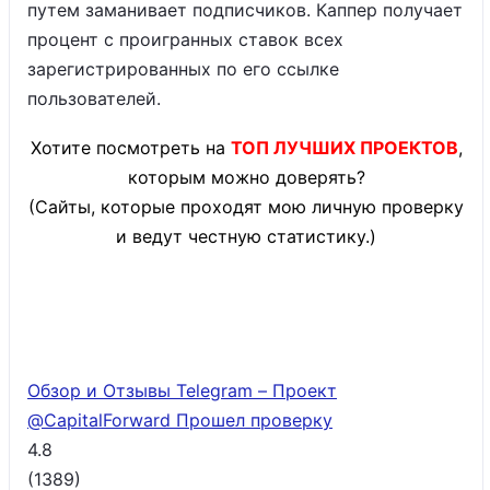
путем заманивает подписчиков. Каппер получает
процент с проигранных ставок всех
зарегистрированных по его ссылке
пользователей.
Хотите посмотреть на
ТОП ЛУЧШИХ ПРОЕКТОВ
,
которым можно доверять?
(Сайты, которые проходят мою личную проверку
и ведут честную статистику.)
Обзор и Отзывы Telegram – Проект
@CapitalForward
Прошел проверку
4.8
(
1389
)