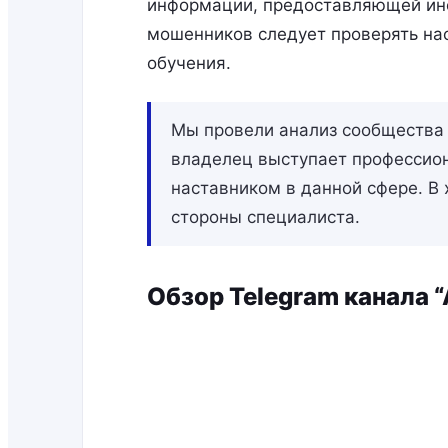
информации, предоставляющей инф
мошенников следует проверять нас
обучения.
Мы провели анализ сообщества
владелец выступает профессио
наставником в данной сфере. В
стороны специалиста.
Обзор Telegram канала