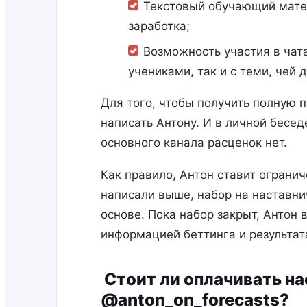
Текстовый обучающий мате
заработка;
Возможность участия в чат
учениками, так и с теми, чей 
Для того, чтобы получить полную 
написать Антону. И в личной бесед
основного канала расценок нет.
Как правило, Антон ставит огранич
написали выше, набор на наставни
основе. Пока набор закрыт, Антон
информацией беттинга и результат
Стоит ли оплачивать н
@anton_on_forecasts?