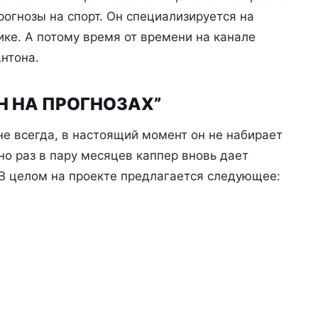
рогнозы на спорт. Он специализируется на
ике. А потому время от времени на канале
Антона.
ОН НА ПРОГНОЗАХ”
не всегда, в настоящий момент он не набирает
но раз в пару месяцев каппер вновь дает
В целом на проекте предлагается следующее: