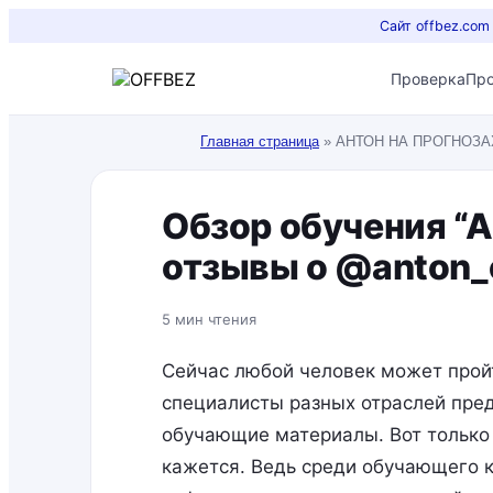
Сайт offbez.com
Проверка
Пр
Главная страница
»
АНТОН НА ПРОГНОЗАХ 
Обзор обучения 
отзывы о @anton_
5 мин чтения
Сейчас любой человек может пройт
специалисты разных отраслей пре
обучающие материалы. Вот только 
кажется. Ведь среди обучающего к