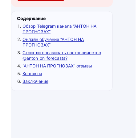
Содержание
Обзор Telegram канала “АНТОН НА
ПРОГНОЗАХ”
Онлайн обучение “АНТОН НА
ПРОГНОЗАХ”
Стоит ли оплачивать наставничество
@anton_on_forecasts?
“АНТОН НА ПРОГНОЗАХ” отзывы
Контакты
Заключение