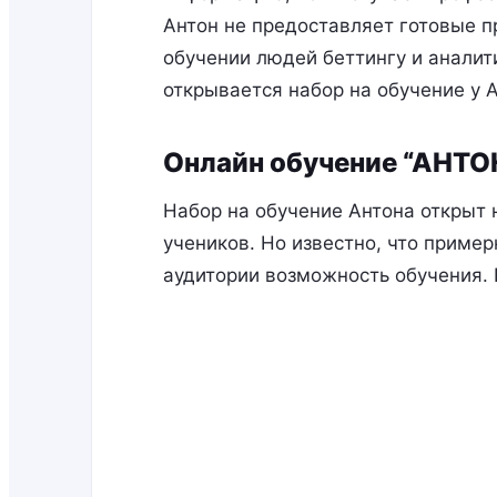
Антон не предоставляет готовые п
обучении людей беттингу и аналит
открывается набор на обучение у 
Онлайн обучение “АНТ
Набор на обучение Антона открыт 
учеников. Но известно, что пример
аудитории возможность обучения. 