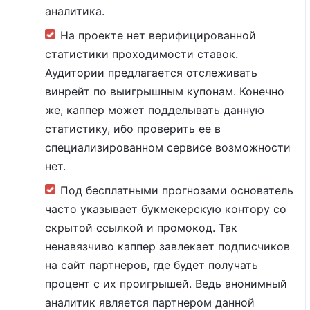
аналитика.
На проекте нет верифицированной
статистики проходимости ставок.
Аудитории предлагается отслеживать
винрейт по выигрышным купонам. Конечно
же, каппер может подделывать данную
статистику, ибо проверить ее в
специализированном сервисе возможности
нет.
Под бесплатными прогнозами основатель
часто указывает букмекерскую контору со
скрытой ссылкой и промокод. Так
ненавязчиво каппер завлекает подписчиков
на сайт партнеров, где будет получать
процент с их проигрышей. Ведь анонимный
аналитик является партнером данной