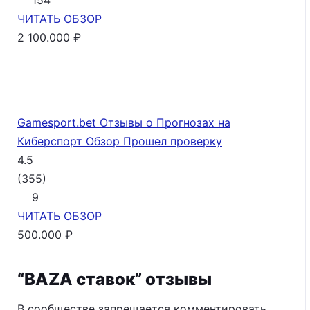
154
ЧИТАТЬ
ОБЗОР
2 100.000 ₽
Gamesport.bet Отзывы о Прогнозах на
Киберспорт Обзор
Прошел проверку
4.5
(
355
)
9
ЧИТАТЬ
ОБЗОР
500.000 ₽
“BAZA ставок” отзывы
В сообществе запрещается комментировать