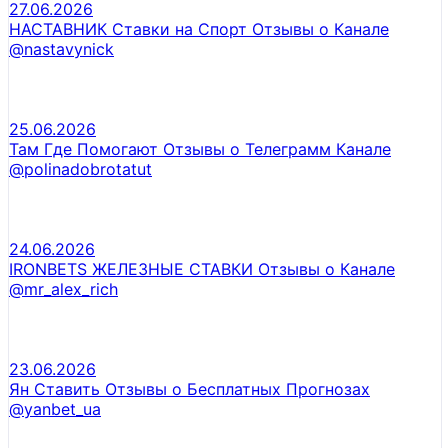
27.06.2026
НАСТАВНИК Ставки на Спорт Отзывы о Канале
@nastavynick
25.06.2026
Там Где Помогают Отзывы о Телеграмм Канале
@polinadobrotatut
24.06.2026
IRONBETS ЖЕЛЕЗНЫЕ СТАВКИ Отзывы о Канале
@mr_alex_rich
23.06.2026
Ян Ставить Отзывы о Бесплатных Прогнозах
@yanbet_ua