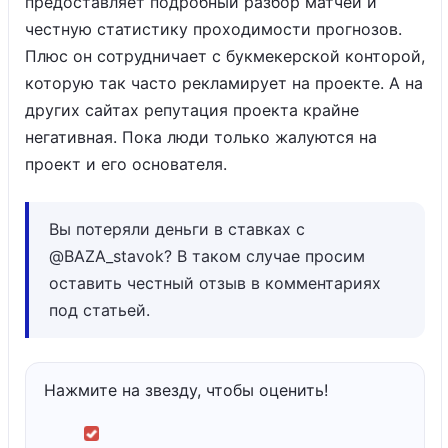
предоставляет подробный разбор матчей и
честную статистику проходимости прогнозов.
Плюс он сотрудничает с букмекерской конторой,
которую так часто рекламирует на проекте. А на
других сайтах репутация проекта крайне
негативная. Пока люди только жалуются на
проект и его основателя.
Вы потеряли деньги в ставках с
@BAZA_stavok? В таком случае просим
оставить честный отзыв в комментариях
под статьей.
Нажмите на звезду, чтобы оценить!