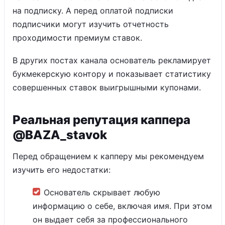
на подписку. А перед оплатой подписки
подписчики могут изучить отчетность
проходимости премиум ставок.
В других постах канала основатель рекламирует
букмекерскую контору и показывает статистику
совершенных ставок выигрышными купонами.
Реальная репутация каппера
@BAZA_stavok
Перед обращением к капперу мы рекомендуем
изучить его недостатки:
Основатель скрывает любую
информацию о себе, включая имя. При этом
он выдает себя за профессионального