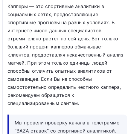
Капперы — это спортивные аналитики в
социальных сетях, предоставляющие
спортивные прогнозы на разных условиях. В
интернете число данных специалистов
стремительно растет по сей день. Вот только
больший процент капперов обманывает
клиентов, предоставляя некачественный анализ
матчей. При этом только единицы людей
способны отличить опытных аналитиков от
самозванцев. Если Вы не способны
самостоятельно определить честного каппера,
рекомендуем обращаться к
специализированным сайтам.
Мы провели проверку канала в телеграмме
“BAZA ставок” со спортивной аналитикой.