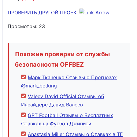
ПРОВЕРИТЬ ДРУГОЙ ПРОЕКТ
Просмотры:
23
Похожие проверки от службы
безопасности OFFBEZ
Марк Ткаченко Отзывы о Прогнозах
@mark_betking
Valeev David Official Отзывы об
Инсайдере Давид Валеев
GPT Football Отзывы о Бесплатных
Ставках на Футбол Джипити
Anastasia Miller Отзывы о Ставках в ТГ