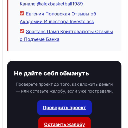
Канале @alexbasketball1989
Евгения Поповская Отзывы об
Академии Инвестора Investclass
Spartans Памп Криптовалюты Отзывы
о Подъеме Банка
Не дайте себя обмануть
Проверьте проект до того, как вложить деньги
— или оставьте жалобу, если уже пострадали.
Проверить проект
Оставить жалобу