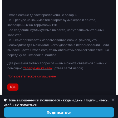
Offbez.com не делает проплаченные обзоры.
Наш ресурс не занимается пиаром букмекеров и сайтов,
запрещённых на территории РФ.
Все сведения, публикуемые на сайте, несут ознакомительный
характер.
Наш сайт прибегает к использованию cookie-файлов, что
необходимо для максимального удобства в использовании. Если
вы посещаете Offbez.com, то вы автоматически соглашаетесь на
передачу ваших cookie-файлов.
Для решения любых вопросов — вы можете связаться с нами с
помощью
телеграмм канала
: (ответ за 24 часов).
Пользовательское соглашение
18+
×
🛡 Новые мошенники появляются каждый день. Подпишитесь,
Играйте осторожно. При признаках зависимости обратитесь к
чтобы не попасться.
специалисту. Материалы для лиц старше 18 лет.
© 2019–2026 OFFBEZ. Сайт носит информационный характер.
Подписаться