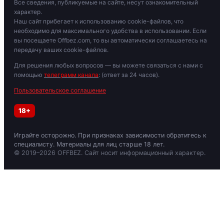
Все сведения, публикуемые на сайте, несут ознакомительный
характер.
Наш сайт прибегает к использованию cookie-файлов, что
необходимо для максимального удобства в использовании. Если
вы посещаете Offbez.com, то вы автоматически соглашаетесь на
передачу ваших cookie-файлов.
Для решения любых вопросов — вы можете связаться с нами с
помощью
телеграмм канала
: (ответ за 24 часов).
Пользовательское соглашение
18+
Играйте осторожно. При признаках зависимости обратитесь к
специалисту. Материалы для лиц старше 18 лет.
© 2019–2026 OFFBEZ. Сайт носит информационный характер.