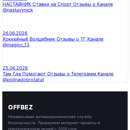
НАСТАВНИК Ставки на Спорт Отзывы о Канале
@nastavynick
26.06.2026
Хоккейный Волшебник Отзывы о ТГ Канале
@magicc_13
25.06.2026
Там Где Помогают Отзывы о Телеграмм Канале
@polinadobrotatut
OFFBEZ
Независимая антимошенническая служба
безопасности. Проверяем интернет-проекты и
предупреждаем людей с 2019 года.