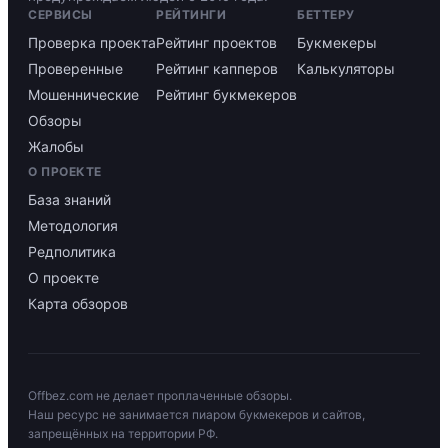
СЕРВИСЫ
РЕЙТИНГИ
БЕТТЕРУ
Проверка проекта
Рейтинг проектов
Букмекеры
Проверенные
Рейтинг капперов
Калькуляторы
Мошеннические
Рейтинг букмекеров
Обзоры
Жалобы
О ПРОЕКТЕ
База знаний
Методология
Редполитика
О проекте
Карта обзоров
Offbez.com не делает проплаченные обзоры.
Наш ресурс не занимается пиаром букмекеров и сайтов,
запрещённых на территории РФ.