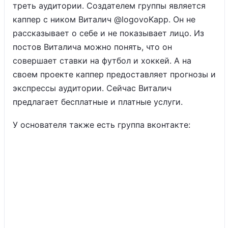
треть аудитории. Создателем группы является
каппер с ником Виталич @logovoKapp. Он не
рассказывает о себе и не показывает лицо. Из
постов Виталича можно понять, что он
совершает ставки на футбол и хоккей. А на
своем проекте каппер предоставляет прогнозы и
экспрессы аудитории. Сейчас Виталич
предлагает бесплатные и платные услуги.
У основателя также есть группа вконтакте: