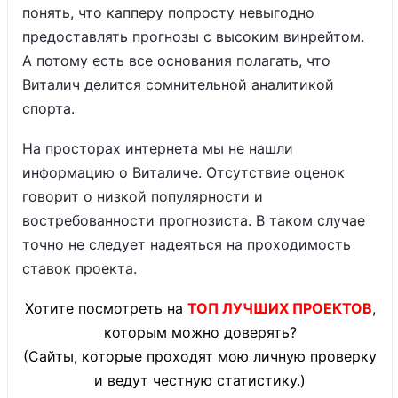
понять, что капперу попросту невыгодно
предоставлять прогнозы с высоким винрейтом.
А потому есть все основания полагать, что
Виталич делится сомнительной аналитикой
спорта.
На просторах интернета мы не нашли
информацию о Виталиче. Отсутствие оценок
говорит о низкой популярности и
востребованности прогнозиста. В таком случае
точно не следует надеяться на проходимость
ставок проекта.
Хотите посмотреть на
ТОП ЛУЧШИХ ПРОЕКТОВ
,
которым можно доверять?
(Сайты, которые проходят мою личную проверку
и ведут честную статистику.)