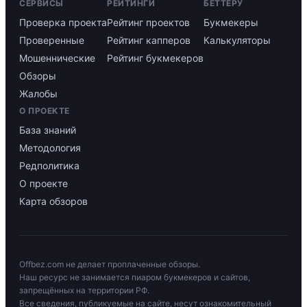
СЕРВИСЫ
РЕЙТИНГИ
БЕТТЕРУ
Проверка проекта
Рейтинг проектов
Букмекеры
Проверенные
Рейтинг капперов
Калькуляторы
Мошеннические
Рейтинг букмекеров
Обзоры
Жалобы
О ПРОЕКТЕ
База знаний
Методология
Редполитика
О проекте
Карта обзоров
Offbez.com не делает проплаченные обзоры.
Наш ресурс не занимается пиаром букмекеров и сайтов,
запрещённых на территории РФ.
Все сведения, публикуемые на сайте, несут ознакомительный