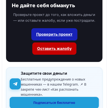
Не дайте себя обмануть
Проверьте проект до того, как вложить деньги
— или оставьте жалобу, если уже пострадали.
Проверить проект
Оставить жалобу
Защитите свои деньги
Бесплатные предупреждения о новых
мошенниках — в нашем Telegram. 📌 В
закрепе чек-лист «Как распознать
мошенника».
Подписаться бесплатно