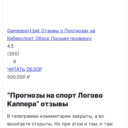
Gamesport.bet Отзывы о Прогнозах на
Киберспорт Обзор
Прошел проверку
4.5
(
355
)
9
ЧИТАТЬ
ОБЗОР
500.000 ₽
“Прогнозы на спорт Логово
Каппера” отзывы
В телеграмме комментарии закрыты, а во
вконтакте открыты. Но при этом и там, и там