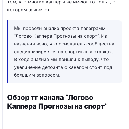
том, что многие капперы не имеют тот опыт, о
котором заявляют.
Мы провели анализ проекта телеграмм
“Логово Каппера Прогнозы на спорт”. Из
названия ясно, что основатель сообщества
специализируется на спортивных ставках.
В ходе анализа мы пришли к выводу, что
увеличение депозита с каналом стоит под
большим вопросом.
Обзор тг канала “Логово
Каппера Прогнозы на спорт”