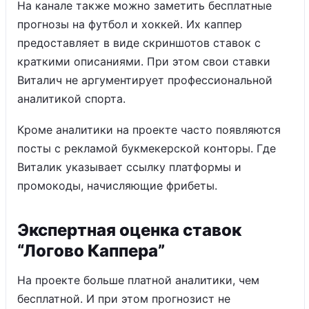
На канале также можно заметить бесплатные
прогнозы на футбол и хоккей. Их каппер
предоставляет в виде скриншотов ставок с
краткими описаниями. При этом свои ставки
Виталич не аргументирует профессиональной
аналитикой спорта.
Кроме аналитики на проекте часто появляются
посты с рекламой букмекерской конторы. Где
Виталик указывает ссылку платформы и
промокоды, начисляющие фрибеты.
Экспертная оценка ставок
“Логово Каппера”
На проекте больше платной аналитики, чем
бесплатной. И при этом прогнозист не