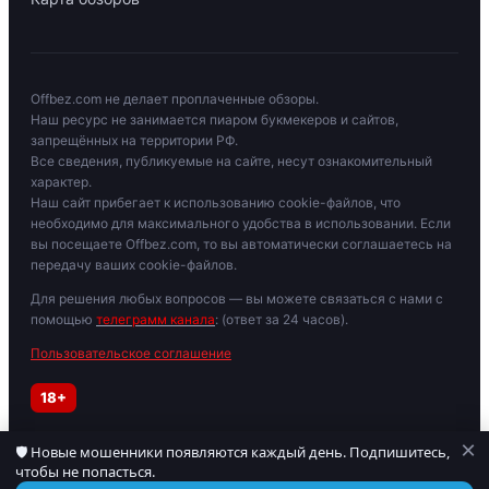
Offbez.com не делает проплаченные обзоры.
Наш ресурс не занимается пиаром букмекеров и сайтов,
запрещённых на территории РФ.
Все сведения, публикуемые на сайте, несут ознакомительный
характер.
Наш сайт прибегает к использованию cookie-файлов, что
необходимо для максимального удобства в использовании. Если
вы посещаете Offbez.com, то вы автоматически соглашаетесь на
передачу ваших cookie-файлов.
Для решения любых вопросов — вы можете связаться с нами с
помощью
телеграмм канала
: (ответ за 24 часов).
Пользовательское соглашение
18+
×
🛡 Новые мошенники появляются каждый день. Подпишитесь,
Играйте осторожно. При признаках зависимости обратитесь к
чтобы не попасться.
специалисту. Материалы для лиц старше 18 лет.