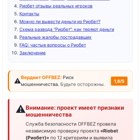
Риобет отзывы реальных игроков
Контакты
Можно ли вывести деньги из Риобет?
Схема развода “Риобет”: как теряют деньги
Реальные жалобы пострадавших
FAQ: частые вопросы о Риобет
Заключение
Вердикт OFFBEZ:
Риск
⚠️
1,8/5
мошенничества.
Будьте осторожны.
⚠️
Внимание: проект имеет признаки
мошенничества
Служба безопасности OFFBEZ провела
независимую проверку проекта
«Riobet
(Риобет)»
по 12 критериям и выявила