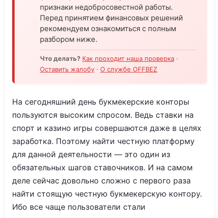
признаки недобросовестной работы.
Перед принятием финансовых решений
рекомендуем ознакомиться с полным
разбором ниже.
Что делать?
Как проходит наша проверка
·
Оставить жалобу
·
О службе OFFBEZ
На сегодняшний день букмекерские конторы
пользуются высоким спросом. Ведь ставки на
спорт и казино игры совершаются даже в целях
заработка. Поэтому найти честную платформу
для данной деятельности — это один из
обязательных шагов ставочников. И на самом
деле сейчас довольно сложно с первого раза
найти стоящую честную букмекерскую контору.
Ибо все чаще пользователи стали