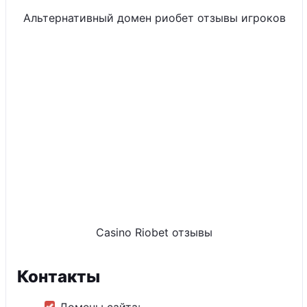
Альтернативный домен риобет отзывы игроков
Casino Riobet отзывы
Контакты