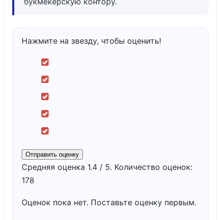
букмекерскую контору.
Нажмите на звезду, чтобы оценить!
Отправить оценку
Средняя оценка
1.4
/ 5. Количество оценок:
178
Оценок пока нет. Поставьте оценку первым.