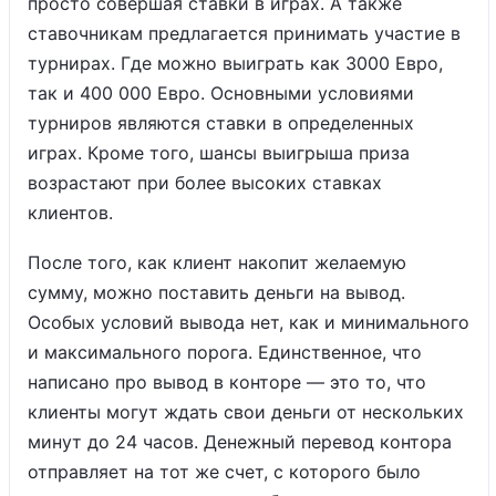
просто совершая ставки в играх. А также
ставочникам предлагается принимать участие в
турнирах. Где можно выиграть как 3000 Евро,
так и 400 000 Евро. Основными условиями
турниров являются ставки в определенных
играх. Кроме того, шансы выигрыша приза
возрастают при более высоких ставках
клиентов.
После того, как клиент накопит желаемую
сумму, можно поставить деньги на вывод.
Особых условий вывода нет, как и минимального
и максимального порога. Единственное, что
написано про вывод в конторе — это то, что
клиенты могут ждать свои деньги от нескольких
минут до 24 часов. Денежный перевод контора
отправляет на тот же счет, с которого было