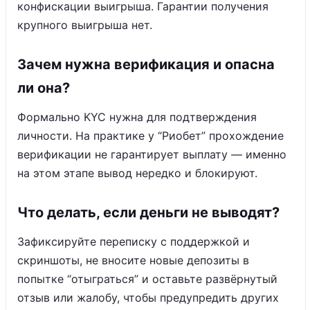
конфискации выигрыша. Гарантии получения
крупного выигрыша нет.
Зачем нужна верификация и опасна
ли она?
Формально KYC нужна для подтверждения
личности. На практике у “Риобет” прохождение
верификации не гарантирует выплату — именно
на этом этапе вывод нередко и блокируют.
Что делать, если деньги не выводят?
Зафиксируйте переписку с поддержкой и
скриншоты, не вносите новые депозиты в
попытке “отыграться” и оставьте развёрнутый
отзыв или жалобу, чтобы предупредить других