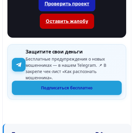
Проверить проект
Оставить жалобу
Защитите свои деньги
Бесплатные предупреждения о новых
мошенниках — в нашем Telegram. 📌 В
закрепе чек-лист «Как распознать
мошенника».
Подписаться бесплатно