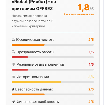
«Riobet (Риобет)» по
1,8
критериям OFFBEZ
/5
Риск мошенничества
Независимая проверка
службы безопасности по 6
ключевым критериям
⚖️
Юридическая чистота
2/5
🔍
Прозрачность работы
1/5
💬
Реальные отзывы клиентов
1/5
📅
История компании
3/5
🔒
Безопасность данных
2/5
💰
Финансовая надёжность
2/5