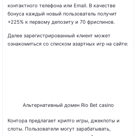
контактного телефона или Email. В качестве
бонуса каждый новый пользователь получит
+225% к первому депозиту и 70 фриспинов.
Далее зарегистрированный клиент может
ознакомиться со списком азартных игр на сайте:
Альтернативный домен Rio Bet casino
Контора предлагает крипто игры, джекпоты и
слоты. Пользователи могут зарабатывать,