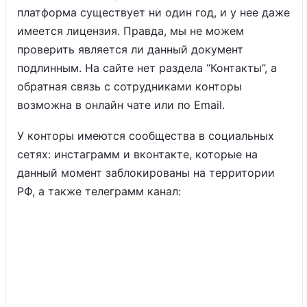
платформа существует ни один год, и у нее даже
имеется лицензия. Правда, мы не можем
проверить является ли данный документ
подлинным. На сайте нет раздела “Контакты”, а
обратная связь с сотрудниками конторы
возможна в онлайн чате или по Email.
У конторы имеются сообщества в социальных
сетях: инстаграмм и вконтакте, которые на
данный момент заблокированы на территории
РФ, а также телеграмм канал: