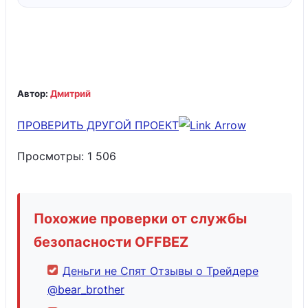
Автор:
Дмитрий
ПРОВЕРИТЬ ДРУГОЙ ПРОЕКТ
Просмотры:
1 506
Похожие проверки от службы
безопасности OFFBEZ
Деньги не Спят Отзывы о Трейдере
@bear_brother