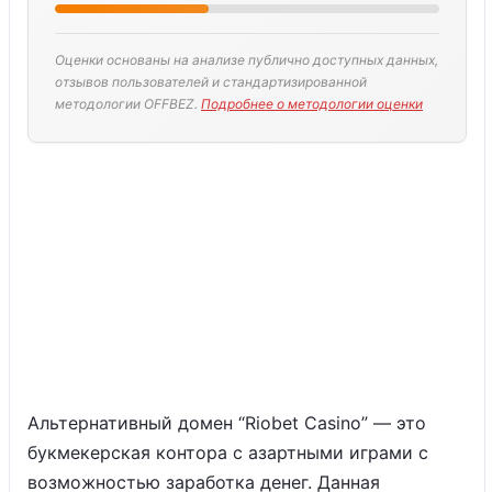
Оценки основаны на анализе публично доступных данных,
отзывов пользователей и стандартизированной
методологии OFFBEZ.
Подробнее о методологии оценки
Альтернативный домен “Riobet Casino” — это
букмекерская контора с азартными играми с
возможностью заработка денег. Данная