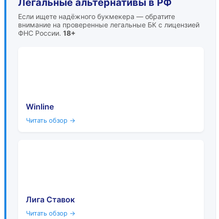
Легальные альтернативы в РФ
Если ищете надёжного букмекера — обратите
внимание на проверенные легальные БК с лицензией
ФНС России.
18+
Winline
Читать обзор →
Лига Ставок
Читать обзор →