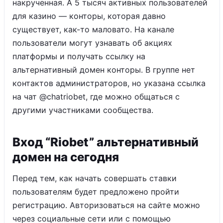
накрученная. А 5 тысяч активных пользователей
для казино — конторы, которая давно
существует, как-то маловато. На канале
пользователи могут узнавать об акциях
платформы и получать ссылку на
альтернативный домен конторы. В группе нет
контактов администраторов, но указана ссылка
на чат @chatriobet, где можно общаться с
другими участниками сообщества.
Вход “Riobet” альтернативный
домен на сегодня
Перед тем, как начать совершать ставки
пользователям будет предложено пройти
регистрацию. Авторизоваться на сайте можно
через социальные сети или с помощью