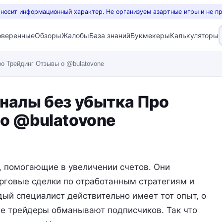
 носит информационный характер. Не организуем азартные игры и не п
оверенные
Обзоры
Жалобы
База знаний
Букмекеры
Калькуляторы
о Трейдинг Отзывы о @bulatovone
гналы без убытка Про
 о @bulatovone
, помогающие в увеличении счетов. Они
рговые сделки по отработанным стратегиям и
дый специалист действительно имеет тот опыт, о
ие трейдеры обманывают подписчиков. Так что