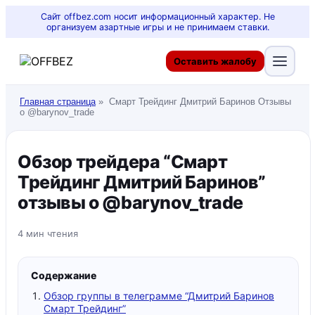
Сайт offbez.com носит информационный характер. Не
организуем азартные игры и не принимаем ставки.
Оставить жалобу
Главная страница
»
Смарт Трейдинг Дмитрий Баринов Отзывы
о @barynov_trade
Обзор трейдера “Смарт
Трейдинг Дмитрий Баринов”
отзывы о @barynov_trade
4 мин чтения
Содержание
Обзор группы в телеграмме “Дмитрий Баринов
Смарт Трейдинг”