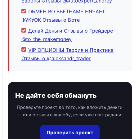
Европы Отзывы @Autoexpert_andrey
ОБМЕН ВО ВЬЕТНАМЕ НЯЧАНГ
ФУКУОК Отзывы о Боте
Делай Деньги Отзывы о Трейдере
@to_the_makemoney
VIP ОПЦИОНЫ Теория и Практика
Отзывы о @aleksandr_trader
Не дайте себя обмануть
Проверьте проект до того, как вложить деньги
— или оставьте жалобу, если уже пострадали.
Проверить проект