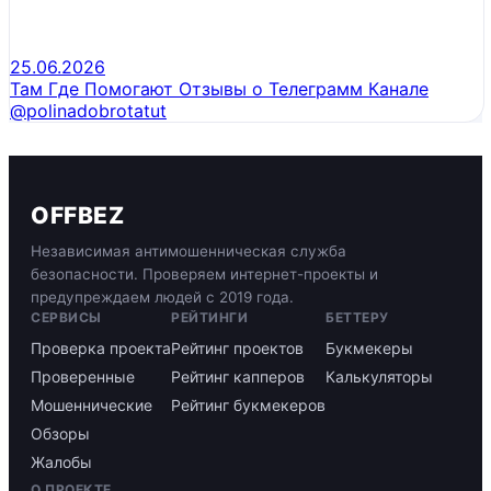
25.06.2026
Там Где Помогают Отзывы о Телеграмм Канале
@polinadobrotatut
OFFBEZ
Независимая антимошенническая служба
безопасности. Проверяем интернет-проекты и
предупреждаем людей с 2019 года.
СЕРВИСЫ
РЕЙТИНГИ
БЕТТЕРУ
Проверка проекта
Рейтинг проектов
Букмекеры
Проверенные
Рейтинг капперов
Калькуляторы
Мошеннические
Рейтинг букмекеров
Обзоры
Жалобы
О ПРОЕКТЕ