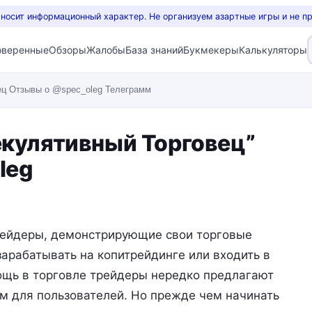
 носит информационный характер. Не организуем азартные игры и не п
оверенные
Обзоры
Жалобы
База знаний
Букмекеры
Калькуляторы
ец Отзывы о @spec_oleg Телеграмм
екулятивный Торговец”
leg
рейдеры, демонстрирующие свои торговые
зарабатывать на копитрейдинге или входить в
ощь в торговле трейдеры нередко предлагают
м для пользователей. Но прежде чем начинать