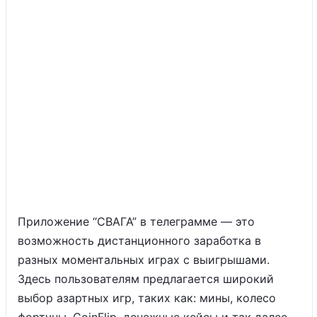
Приложение “СВАГА” в телеграмме — это
возможность дистанционного заработка в
разных моментальных играх с выигрышами.
Здесь пользователям предлагается широкий
выбор азартных игр, таких как: мины, колесо