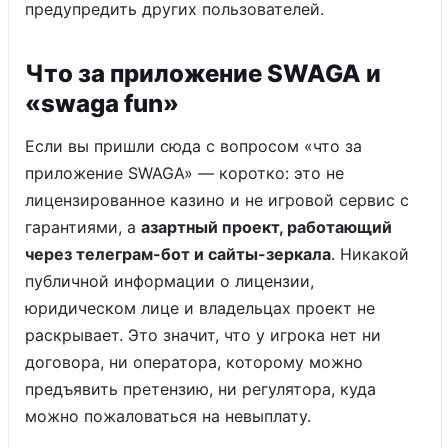
предупредить других пользователей.
Что за приложение SWAGA и
«swaga fun»
Если вы пришли сюда с вопросом «что за
приложение SWAGA» — коротко: это не
лицензированное казино и не игровой сервис с
гарантиями, а
азартный проект, работающий
через телеграм-бот и сайты-зеркала
. Никакой
публичной информации о лицензии,
юридическом лице и владельцах проект не
раскрывает. Это значит, что у игрока нет ни
договора, ни оператора, которому можно
предъявить претензию, ни регулятора, куда
можно пожаловаться на невыплату.