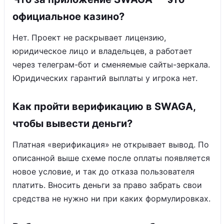
официальное казино?
Нет. Проект не раскрывает лицензию,
юридическое лицо и владельцев, а работает
через телеграм-бот и сменяемые сайты-зеркала.
Юридических гарантий выплаты у игрока нет.
Как пройти верификацию в SWAGA,
чтобы вывести деньги?
Платная «верификация» не открывает вывод. По
описанной выше схеме после оплаты появляется
новое условие, и так до отказа пользователя
платить. Вносить деньги за право забрать свои
средства не нужно ни при каких формулировках.