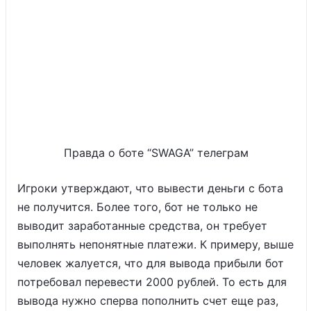
Правда о боте “SWAGA” телеграм
Игроки утверждают, что вывести деньги с бота
не получится. Более того, бот не только не
выводит заработанные средства, он требует
выполнять непонятные платежи. К примеру, выше
человек жалуется, что для вывода прибыли бот
потребовал перевести 2000 рублей. То есть для
вывода нужно сперва пополнить счет еще раз,