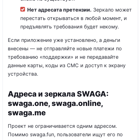
Нет адресата претензии.
Зеркало может
перестать открываться в любой момент, и
предъявлять требования будет некому.
Если приложение уже установлено, а деньги
внесены — не отправляйте новые платежи по
требованию «поддержки» и не передавайте
данные карты, коды из СМС и доступ к экрану
устройства.
Адреса и зеркала SWAGA:
swaga.one, swaga.online,
swaga.me
Проект не ограничивается одним адресом.
Помимо swaga.fun, пользователи ищут его по