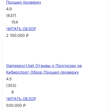
Прошел проверку
4.9
(
637
)
154
ЧИТАТЬ
ОБЗОР
2 100.000 ₽
Gamesport.bet Отзывы о Прогнозах на
Киберспорт Обзор
Прошел проверку
4.5
(
355
)
9
ЧИТАТЬ
ОБЗОР
500.000 ₽