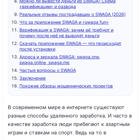
Можно ли вывести деньги из SWAGA? Схема
«верификации» и развода
Реальные отзывы пострадавших о SWAGA (2026)
Что за приложение SWAGA и «swaga fun»
Верификация в SWAGA: зачем её требуют и
почему после неё не выводят деньги
Скачать приложение SWAGA — что происходит
после установки
Адреса и зеркала SWAGA: swaga.one,
swaga.online, swaga.me
Частые вопросы о SWAGA
Заключение
Похожие обзоры мошеннических проектов
В современном мире в интернете существуют
разные способы удаленного заработка. И часто в
качестве заработка люди прибегают к азартным
играм и ставкам на спорт. Ведь на то в