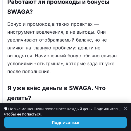
Работают ли промокоды и бонусы
SWAGA?
Бонус и промокод в таких проектах —
инструмент вовлечения, а не выгоды. Они
увеличивают отображаемый баланс, но не
влияют на главную проблему: деньги не
выводятся. Начисленный бонус обычно связан
условиями «отыгрыша», которые задают уже
после пополнения.
Я уже внёс деньги в SWAGA. Что
делать?
×
🛡 Новые мошенники появляются каждый день. Подпишитесь,
Прекратите любые новые платежи — это главное.
чтобы не попасться.
Сохраните скриншоты переписки, чеки и
Подписаться
реквизиты, куда уходили переводы. Обратитесь