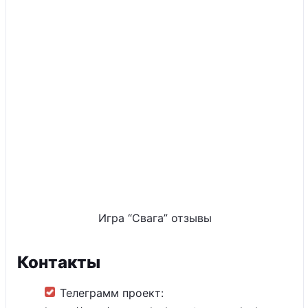
Игра “Свага” отзывы
Контакты
Телеграмм проект: