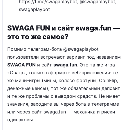
https://t.me/swagaplaybot, @swagaplaybot,
swagaplaybot
SWAGA FUN и сайт swaga.fun —
это то же самое?
Помимо телеграм-бота @swagaplaybot
пользователи встречают вариант под названием
SWAGA FUN
и сайт
swaga.fun
. Это та же игра
«Свага», только в формате веб-приложения: те
же мини-игры (мины, колесо фортуны, CoinFlip,
денежные кейсы), тот же обязательный депозит
и те же проблемы с выводом средств. Не имеет
значения, заходите вы через бота в телеграмме
или через сайт swaga.fun — механика и риски
одинаковы.