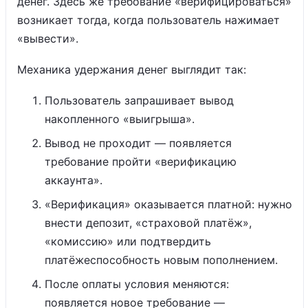
денег. Здесь же требование «верифицироваться»
возникает тогда, когда пользователь нажимает
«вывести».
Механика удержания денег выглядит так:
Пользователь запрашивает вывод
накопленного «выигрыша».
Вывод не проходит — появляется
требование пройти «верификацию
аккаунта».
«Верификация» оказывается платной: нужно
внести депозит, «страховой платёж»,
«комиссию» или подтвердить
платёжеспособность новым пополнением.
После оплаты условия меняются:
появляется новое требование —