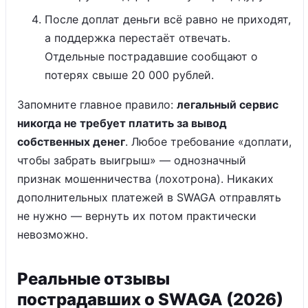
После доплат деньги всё равно не приходят,
а поддержка перестаёт отвечать.
Отдельные пострадавшие сообщают о
потерях свыше 20 000 рублей.
Запомните главное правило:
легальный сервис
никогда не требует платить за вывод
собственных денег
. Любое требование «доплати,
чтобы забрать выигрыш» — однозначный
признак мошенничества (лохотрона). Никаких
дополнительных платежей в SWAGA отправлять
не нужно — вернуть их потом практически
невозможно.
Реальные отзывы
пострадавших о SWAGA (2026)