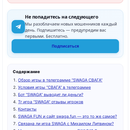
Не попадитесь на следующего
Мы разоблачаем новых мошенников каждый
день. Подпишитесь — предупредим вас
первыми. Бесплатно.
Подписаться
Содержание
Обзор игры в телеграмме “SWAGA СВАГА”
Условия игры “СВАГА” в телеграмме
Бот “SWAGA” выводит ли деньги?
Тг игра “SWAGA” отзывы игроков
Контакты
SWAGA FUN и сайт swaga.fun — это то же самое?
Связана ли игра SWAGA с Михаилом Литвином?