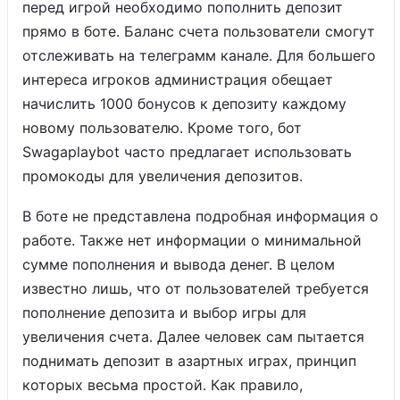
перед игрой необходимо пополнить депозит
прямо в боте. Баланс счета пользователи смогут
отслеживать на телеграмм канале. Для большего
интереса игроков администрация обещает
начислить 1000 бонусов к депозиту каждому
новому пользователю. Кроме того, бот
Swagaplaybot часто предлагает использовать
промокоды для увеличения депозитов.
В боте не представлена подробная информация о
работе. Также нет информации о минимальной
сумме пополнения и вывода денег. В целом
известно лишь, что от пользователей требуется
пополнение депозита и выбор игры для
увеличения счета. Далее человек сам пытается
поднимать депозит в азартных играх, принцип
которых весьма простой. Как правило,