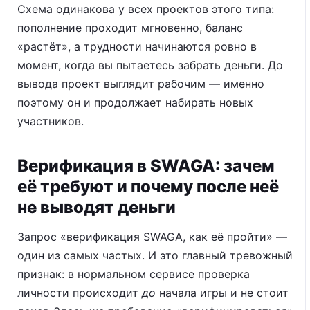
Схема одинакова у всех проектов этого типа:
пополнение проходит мгновенно, баланс
«растёт», а трудности начинаются ровно в
момент, когда вы пытаетесь забрать деньги. До
вывода проект выглядит рабочим — именно
поэтому он и продолжает набирать новых
участников.
Верификация в SWAGA: зачем
её требуют и почему после неё
не выводят деньги
Запрос «верификация SWAGA, как её пройти» —
один из самых частых. И это главный тревожный
признак: в нормальном сервисе проверка
личности происходит
до
начала игры и не стоит