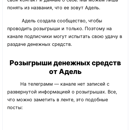
понять из названия, что ее зовут Адель.
Адель создала сообщество, чтобы
проводить розыгрыши и только. Поэтому на
канале подписчики могут испытать свою удачу в
раздаче денежных средств.
Розыгрыши денежных средств
от Адель
На телеграмм — канале нет записей с
развернутой информацией о розыгрышах. Все,
что можно заметить в ленте, это подобные
посты: