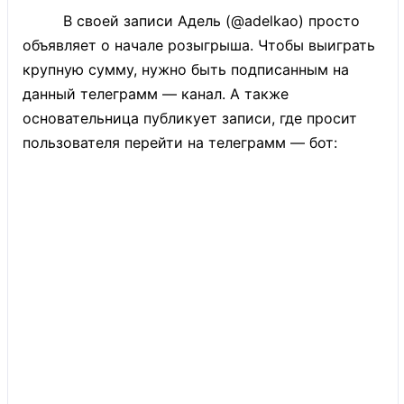
В своей записи Адель (@adelkao) просто
объявляет о начале розыгрыша. Чтобы выиграть
крупную сумму, нужно быть подписанным на
данный телеграмм — канал. А также
основательница публикует записи, где просит
пользователя перейти на телеграмм — бот: