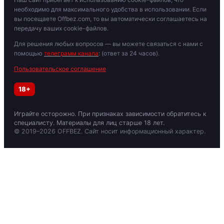
необходимо для максимального удобства в использовании. Если
вы посещаете Offbez.com, то вы автоматически соглашаетесь на
передачу ваших cookie-файлов.
Для решения любых вопросов — вы можете связаться с нами с
помощью
телеграмм канала
: (ответ за 24 часов).
Пользовательское соглашение
18+
Играйте осторожно. При признаках зависимости обратитесь к
специалисту. Материалы для лиц старше 18 лет.
© 2019–2026 OFFBEZ. Сайт носит информационный характер.