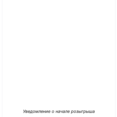
Уведомление о начале розыгрыша