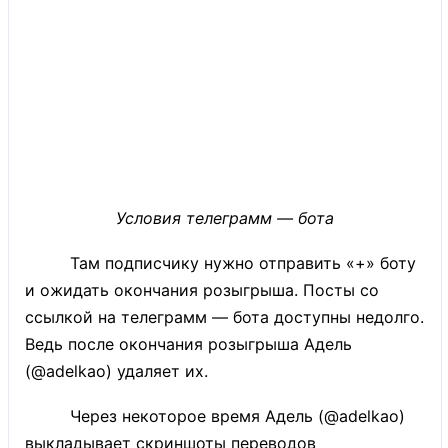
Условия телеграмм — бота
Там подписчику нужно отправить «+» боту
и ожидать окончания розыгрыша. Посты со
ссылкой на телеграмм — бота доступны недолго.
Ведь после окончания розыгрыша Адель
(@adelkao) удаляет их.
Через некоторое время Адель (@adelkao)
выкладывает скриншоты переводов