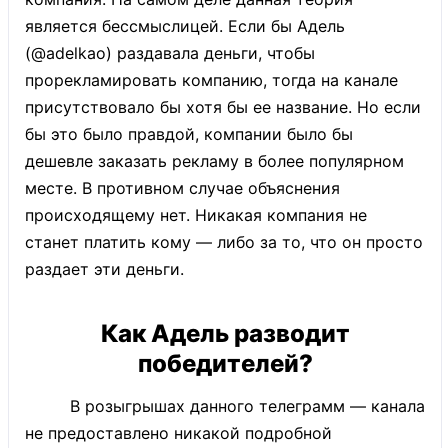
является бессмыслицей. Если бы Адель
(@adelkao) раздавала деньги, чтобы
прорекламировать компанию, тогда на канале
присутствовало бы хотя бы ее название. Но если
бы это было правдой, компании было бы
дешевле заказать рекламу в более популярном
месте. В противном случае объяснения
происходящему нет. Никакая компания не
станет платить кому — либо за то, что он просто
раздает эти деньги.
Как Адель разводит
победителей?
В розыгрышах данного телеграмм — канала
не предоставлено никакой подробной