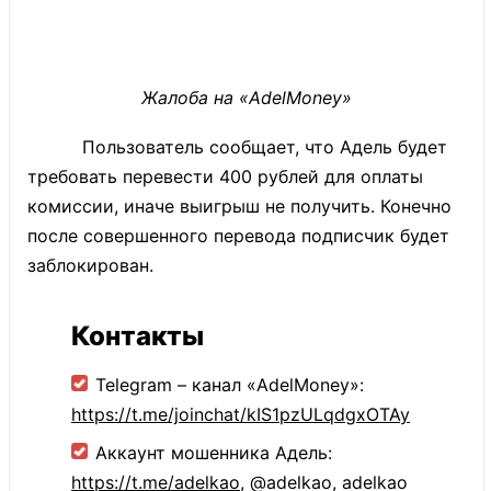
Жалоба на «AdelMoney»
Пользователь сообщает, что Адель будет
требовать перевести 400 рублей для оплаты
комиссии, иначе выигрыш не получить. Конечно
после совершенного перевода подписчик будет
заблокирован.
Контакты
Telegram – канал «AdelMoney»:
https://t.me/joinchat/kIS1pzULqdgxOTAy
Аккаунт мошенника Адель:
https://t.me/adelkao
, @adelkao, adelkao