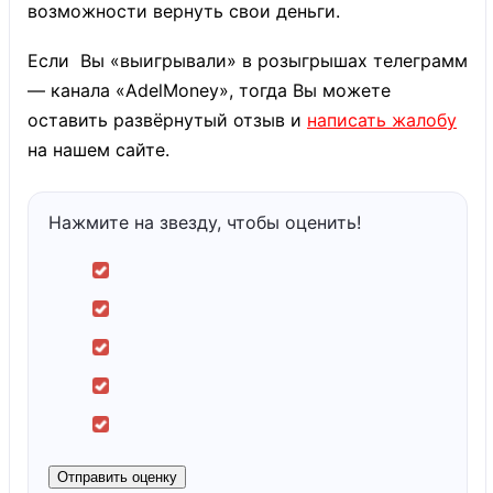
возможности вернуть свои деньги.
Если Вы «выигрывали» в розыгрышах телеграмм
— канала «AdelMoney», тогда Вы можете
оставить развёрнутый отзыв и
написать жалобу
на нашем сайте.
Нажмите на звезду, чтобы оценить!
Отправить оценку