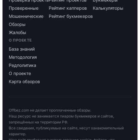
Проверенные
Рейтинг капперов
Калькуляторы
Мошеннические
Рейтинг букмекеров
Обзоры
Жалобы
О ПРОЕКТЕ
База знаний
Методология
Редполитика
О проекте
Карта обзоров
Offbez.com не делает проплаченные обзоры.
Наш ресурс не занимается пиаром букмекеров и сайтов,
запрещённых на территории РФ.
Все сведения, публикуемые на сайте, несут ознакомительный
характер.
Наш сайт прибегает к использованию cookie-файлов, что