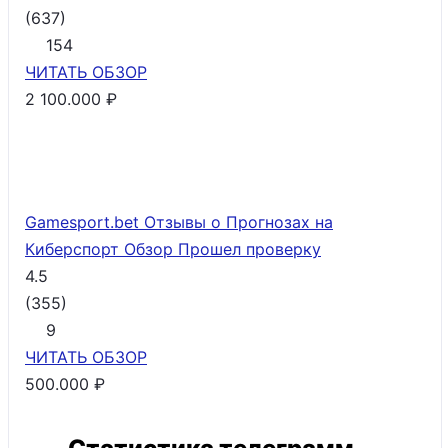
(
637
)
154
ЧИТАТЬ
ОБЗОР
2 100.000 ₽
Gamesport.bet Отзывы о Прогнозах на
Киберспорт Обзор
Прошел проверку
4.5
(
355
)
9
ЧИТАТЬ
ОБЗОР
500.000 ₽