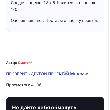
Средняя оценка
1.8
/ 5. Количество оценок:
140
Оценок пока нет. Поставьте оценку первым.
Автор:
Дмитрий
ПРОВЕРИТЬ ДРУГОЙ ПРОЕКТ
Просмотры:
4 106
Не дайте себя обмануть