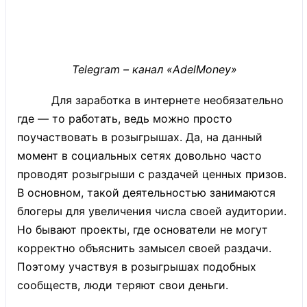
Telegram – канал «AdelMoney»
Для заработка в интернете необязательно
где — то работать, ведь можно просто
поучаствовать в розыгрышах. Да, на данный
момент в социальных сетях довольно часто
проводят розыгрыши с раздачей ценных призов.
В основном, такой деятельностью занимаются
блогеры для увеличения числа своей аудитории.
Но бывают проекты, где основатели не могут
корректно объяснить замысел своей раздачи.
Поэтому участвуя в розыгрышах подобных
сообществ, люди теряют свои деньги.