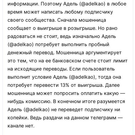
информации. Поэтому Адель (@adelkao) в любое
время может написать любому подписчику
своего сообщества. Сначала мошенница
сообщает о выигрыше в розыгрыше. Но рано
радоваться не стоит, ведь изначально Адель
(@adelkao) потребует выполнить пробный
денежный перевод. Мошенница аргументирует
это тем, что на ее банковском счете стоит лимит
на исходящие переводы. Если пользователь
выполнит условие Адель (@adelkao), тогда она
потребует перевести 13% от выигрыша. Далее
мошенница может попросить оплатить какую —
нибудь комиссию. В конечном итоге разумеется
Адель (@adelkao) не переведет подписчику ни
копейки. Ведь раздачи на данном телеграмм —
канале нет.