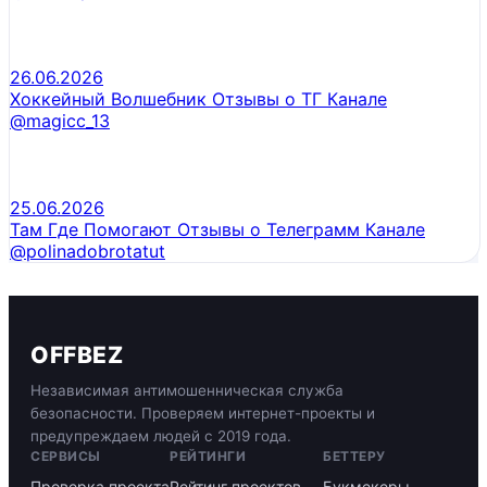
26.06.2026
Хоккейный Волшебник Отзывы о ТГ Канале
@magicc_13
25.06.2026
Там Где Помогают Отзывы о Телеграмм Канале
@polinadobrotatut
OFFBEZ
Независимая антимошенническая служба
безопасности. Проверяем интернет-проекты и
предупреждаем людей с 2019 года.
СЕРВИСЫ
РЕЙТИНГИ
БЕТТЕРУ
Проверка проекта
Рейтинг проектов
Букмекеры