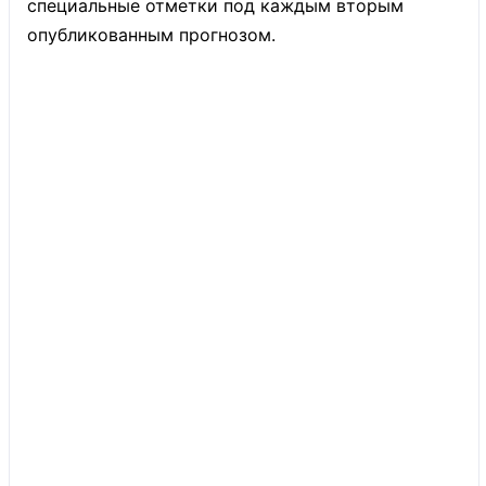
специальные отметки под каждым вторым
опубликованным прогнозом.