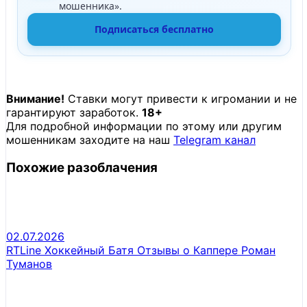
мошенника».
Подписаться бесплатно
Внимание!
Ставки могут привести к игромании и не
гарантируют заработок.
18+
Для подробной информации по этому или другим
мошенникам заходите на наш
Telegram канал
Похожие разоблачения
02.07.2026
RTLine Хоккейный Батя Отзывы о Каппере Роман
Туманов