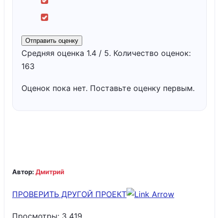
Отправить оценку
Средняя оценка
1.4
/ 5. Количество оценок:
163
Оценок пока нет. Поставьте оценку первым.
Автор:
Дмитрий
ПРОВЕРИТЬ ДРУГОЙ ПРОЕКТ
Просмотры:
3 419