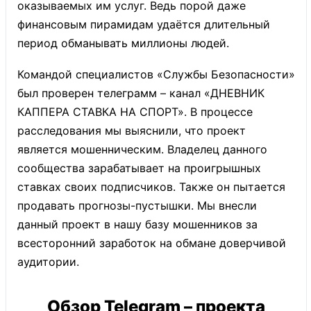
оказываемых им услуг. Ведь порой даже
финансовым пирамидам удаётся длительный
период обманывать миллионы людей.
Командой специалистов «Службы Безопасности»
был проверен телеграмм – канал «ДНЕВНИК
КАППЕРА СТАВКА НА СПОРТ». В процессе
расследования мы выяснили, что проект
является мошенническим. Владелец данного
сообщества зарабатывает на проигрышных
ставках своих подписчиков. Также он пытается
продавать прогнозы-пустышки. Мы внесли
данный проект в нашу базу мошенников за
всесторонний заработок на обмане доверчивой
аудитории.
Обзор Telegram – проекта