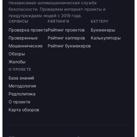
Независимая антимошенническая служба
безопасности. Проверяем интернет-проекты и
предупреждаем людей с 2019 года.
СЕРВИСЫ
РЕЙТИНГИ
БЕТТЕРУ
Проверка проекта
Рейтинг проектов
Букмекеры
Проверенные
Рейтинг капперов
Калькуляторы
Мошеннические
Рейтинг букмекеров
Обзоры
Жалобы
О ПРОЕКТЕ
База знаний
Методология
Редполитика
О проекте
Карта обзоров