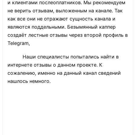
и клиентами послеоплатников. Мы рекомендуем
не верить отзывам, выложенным на канале. Так
как все они не отражают сущность канала и
являются поддельными. Безымянный каппер
создаёт лестные отзывы через второй профиль в
Telegram,
Наши специалисты попытались найти в
интернете отзывы о данном проекте. К
сожалению, именно на данный канал сведений
нашлось немного.