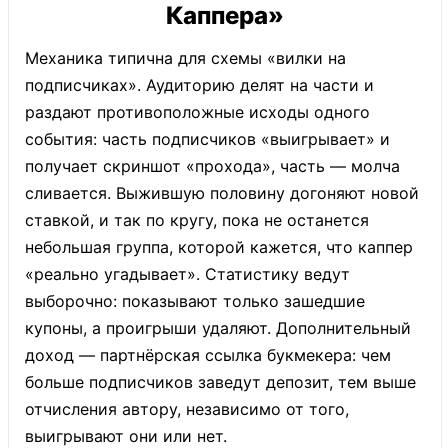
Каппера»
Механика типична для схемы «вилки на
подписчиках». Аудиторию делят на части и
раздают противоположные исходы одного
события: часть подписчиков «выигрывает» и
получает скриншот «прохода», часть — молча
сливается. Выжившую половину догоняют новой
ставкой, и так по кругу, пока не останется
небольшая группа, которой кажется, что каппер
«реально угадывает». Статистику ведут
выборочно: показывают только зашедшие
купоны, а проигрыши удаляют. Дополнительный
доход — партнёрская ссылка букмекера: чем
больше подписчиков заведут депозит, тем выше
отчисления автору, независимо от того,
выигрывают они или нет.