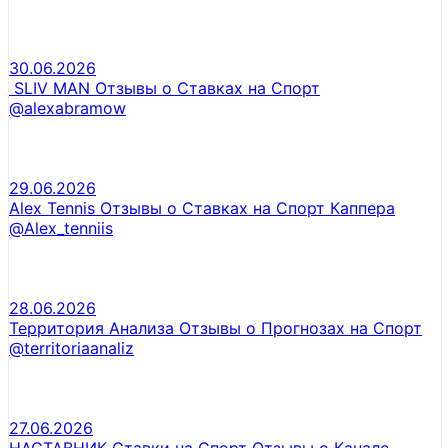
30.06.2026
SLIV MAN Отзывы о Ставках на Спорт
@alexabramow
29.06.2026
Alex Tennis Отзывы о Ставках на Спорт Каппера
@Alex_tenniis
28.06.2026
Территория Анализа Отзывы о Прогнозах на Спорт
@territoriaanaliz
27.06.2026
НАСТАВНИК Ставки на Спорт Отзывы о Канале