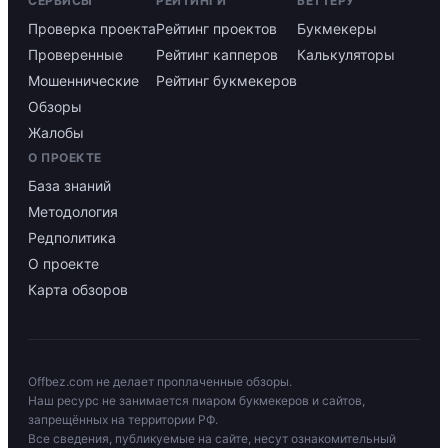
СЕРВИСЫ
РЕЙТИНГИ
БЕТТЕРУ
Проверка проекта
Рейтинг проектов
Букмекеры
Проверенные
Рейтинг капперов
Калькуляторы
Мошеннические
Рейтинг букмекеров
Обзоры
Жалобы
О ПРОЕКТЕ
База знаний
Методология
Редполитика
О проекте
Карта обзоров
Offbez.com не делает проплаченные обзоры.
Наш ресурс не занимается пиаром букмекеров и сайтов,
запрещённых на территории РФ.
Все сведения, публикуемые на сайте, несут ознакомительный