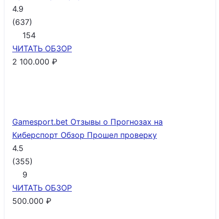
4.9
(
637
)
154
ЧИТАТЬ
ОБЗОР
2 100.000 ₽
Gamesport.bet Отзывы о Прогнозах на
Киберспорт Обзор
Прошел проверку
4.5
(
355
)
9
ЧИТАТЬ
ОБЗОР
500.000 ₽