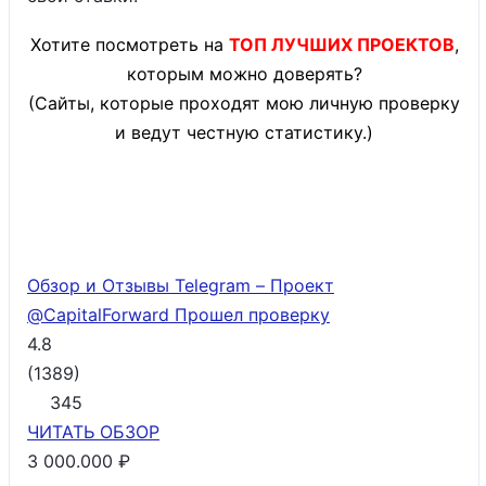
Хотите посмотреть на
ТОП ЛУЧШИХ ПРОЕКТОВ
,
которым можно доверять?
(Сайты, которые проходят мою личную проверку
и ведут честную статистику.)
Обзор и Отзывы Telegram – Проект
@CapitalForward
Прошел проверку
4.8
(
1389
)
345
ЧИТАТЬ
ОБЗОР
3 000.000 ₽