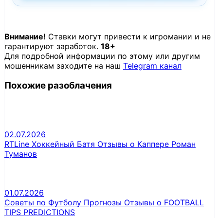
Внимание!
Ставки могут привести к игромании и не
гарантируют заработок.
18+
Для подробной информации по этому или другим
мошенникам заходите на наш
Telegram канал
Похожие разоблачения
02.07.2026
RTLine Хоккейный Батя Отзывы о Каппере Роман
Туманов
01.07.2026
Советы по Футболу Прогнозы Отзывы о FOOTBALL
TIPS PREDICTIONS