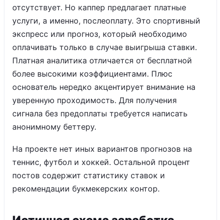
отсутствует. Но каппер предлагает платные
услуги, а именно, послеоплату. Это спортивный
экспресс или прогноз, который необходимо
оплачивать только в случае выигрыша ставки.
Платная аналитика отличается от бесплатной
более высокими коэффициентами. Плюс
основатель нередко акцентирует внимание на
уверенную проходимость. Для получения
сигнала без предоплаты требуется написать
анонимному беттеру.
На проекте нет иных вариантов прогнозов на
теннис, футбол и хоккей. Остальной процент
постов содержит статистику ставок и
рекомендации букмекерских контор.