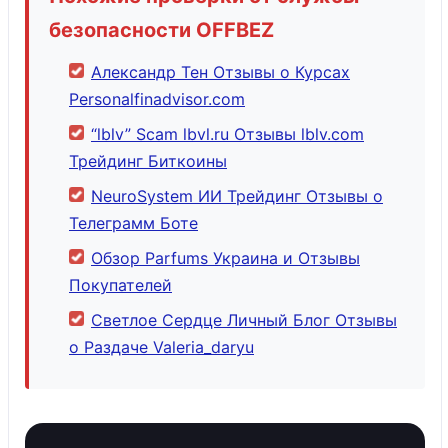
безопасности OFFBEZ
Александр Тен Отзывы о Курсах
Personalfinadvisor.com
“lblv” Scam lbvl.ru Отзывы lblv.com
Трейдинг Биткоины
NeuroSystem ИИ Трейдинг Отзывы о
Телеграмм Боте
Обзор Parfums Украина и Отзывы
Покупателей
Светлое Сердце Личный Блог Отзывы
о Раздаче Valeria_daryu