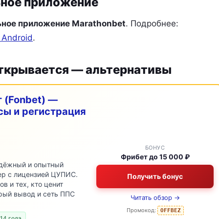
ьное приложение
ное приложение Marathonbet
. Подробнее:
 Android
.
открывается — альтернативы
 (Fonbet) —
сы и регистрация
БОНУС
Фрибет до 15 000 ₽
дёжный и опытный
ер с лицензией ЦУПИС.
Получить бонус
в и тех, кто ценит
рый вывод и сеть ППС
Читать обзор →
Промокод:
OFFBEZ
14 года