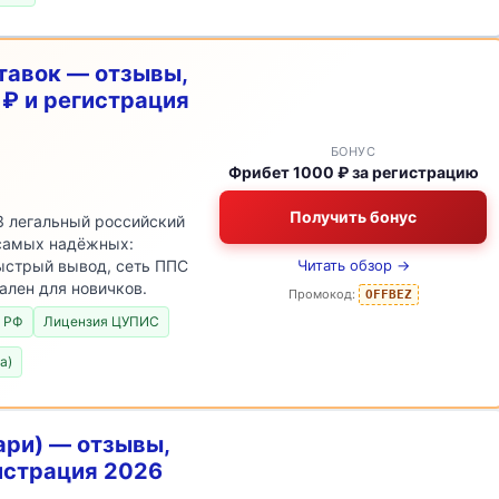
тавок — отзывы,
 ₽ и регистрация
БОНУС
Фрибет 1000 ₽ за регистрацию
Получить бонус
3 легальный российский
 самых надёжных:
ыстрый вывод, сеть ППС
Читать обзор →
ален для новичков.
Промокод:
OFFBEZ
в РФ
Лицензия ЦУПИС
а)
Пари) — отзывы,
истрация 2026