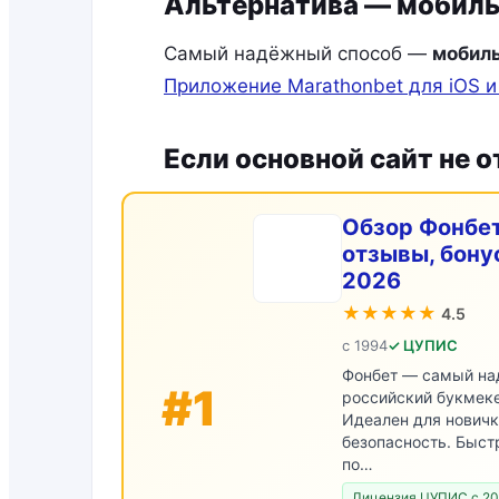
Альтернатива — мобил
Самый надёжный способ —
мобиль
Приложение Marathonbet для iOS и
Если основной сайт не 
Обзор Фонбет
отзывы, бону
2026
★
★
★
★
★
4.5
с 1994
✓ ЦУПИС
Фонбет — самый на
#1
российский букмек
Идеален для новичко
безопасность. Быст
по…
Лицензия ЦУПИС с 20