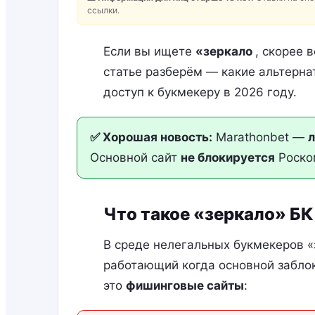
ссылки.
Если вы ищете
«зеркало
, скорее 
статье разберём — какие альтерна
доступ к букмекеру в 2026 году.
✅ Хорошая новость:
Marathonbet —
л
Основной сайт
не блокируется
Роско
Что такое «зеркало» БК
В среде нелегальных букмекеров «
работающий когда основной забло
это
фишинговые сайты
: