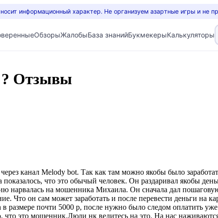
 носит информационный характер. Не организуем азартные игры и не п
оверенные
Обзоры
Жалобы
База знаний
Букмекеры
Калькуляторы
 ? Отзывы
ез канал Melody bot. Так как там можно якобы было заработать
 показалось, что это обычый человек. Он раздаривал якобы день
нию нарвалась на мошенника Михаила. Он сначала дал пошаговую 
ие. Что он сам может заработать и после перевести деньги на ка
 в размере почти 5000 р, после нужно было следом оплатить уже
о, что это мошенник.Люди нк ведитесь на это. На нас наживаютс