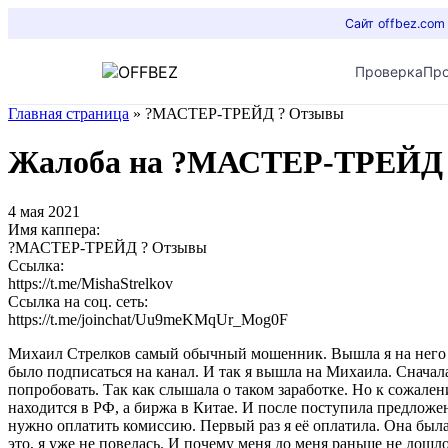
Сайт offbez.com
Проверка
Пр
Главная страница
»
?МАСТЕР-ТРЕЙД ? Отзывы
Жалоба на ?МАСТЕР-ТРЕЙД
4 мая 2021
Имя каппера:
?МАСТЕР-ТРЕЙД ? Отзывы
Ссылка:
https://t.me/MishaStrelkov
Ссылка на соц. сеть:
https://t.me/joinchat/Uu9meKMqUr_Mog0F
Михаил Стрелков самый обычный мошенник. Вышла я на него чер
было подписаться на канал. И так я вышла на Михаила. Сначала
попробовать. Так как слышала о таком заработке. Но к сожале
находится в РФ, а биржа в Китае. И после поступила предложен
нужно оплатить комиссию. Первый раз я её оплатила. Она была
это, я уже не повелась. И почему меня до меня раньше не дошл