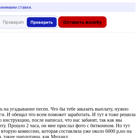
ринимаем ставки.
Оставить жалобу
Проверить
 на угадывание песен. Что бы тебе заказать выплату, нужно
ги. И обещал что всем поможет заработать. И тут я тоже решила
инструкцию, после написал, что нас забанят, так как мы
рту. Прошло 2 часа, он мне прислал фото с биткоином. Но тут
 вторую комиссию, которая составляла уже около 6000 р,но на
я, такие шарлотаны, как Михаил.