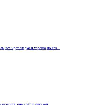
м,все идет гладко и хорошо,но как...
 просила, она врёт и никакой...