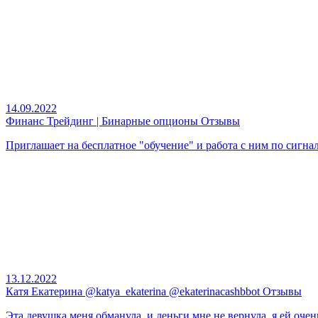
14.09.2022
Финанс Трейдинг | Бинарные опционы Отзывы
Приглашает на бесплатное "обучение" и работа с ним по сигнала
13.12.2022
Катя Екатерина @katya_ekaterina @ekaterinacashbbot Отзывы
Эта девушка меня обманула, и деньги мне не вернула, я ей очень