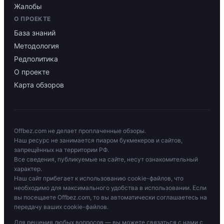
Жалобы
О ПРОЕКТЕ
База знаний
Методология
Редполитика
О проекте
Карта обзоров
Offbez.com не делает проплаченные обзоры.
Наш ресурс не занимается пиаром букмекеров и сайтов,
запрещённых на территории РФ.
Все сведения, публикуемые на сайте, несут ознакомительный
характер.
Наш сайт прибегает к использованию cookie-файлов, что
необходимо для максимального удобства в использовании. Если
вы посещаете Offbez.com, то вы автоматически соглашаетесь на
передачу ваших cookie-файлов.
Для решения любых вопросов — вы можете связаться с нами с