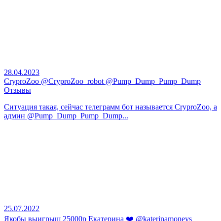
28.04.2023
CryproZoo @CryproZoo_robot @Pump_Dump_Pump_Dump
Отзывы
Ситуация такая, сейчас телеграмм бот называется CryproZoo, а
админ @Pump_Dump_Pump_Dump...
25.07.2022
Якобы выигрыш 25000р Екатерина ❤️ @katerinamoneys