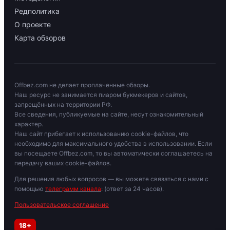
Редполитика
О проекте
Карта обзоров
Offbez.com не делает проплаченные обзоры.
Наш ресурс не занимается пиаром букмекеров и сайтов,
запрещённых на территории РФ.
Все сведения, публикуемые на сайте, несут ознакомительный
характер.
Наш сайт прибегает к использованию cookie-файлов, что
необходимо для максимального удобства в использовании. Если
вы посещаете Offbez.com, то вы автоматически соглашаетесь на
передачу ваших cookie-файлов.
Для решения любых вопросов — вы можете связаться с нами с
помощью
телеграмм канала
: (ответ за 24 часов).
Пользовательское соглашение
18+