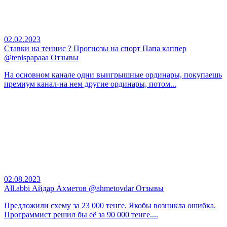
02.02.2023
Ставки на теннис ? Прогнозы на спорт Папа каппер
@tenispapaaa Отзывы
На основном канале одни выигрышные ординары, покупаешь
премиум канал-на нем другие ординары, потом...
02.08.2023
All.abbi Айдар Ахметов @ahmetovdar Отзывы
Предложили схему за 23 000 тенге. Якобы возникла ошибка.
Программист решил бы её за 90 000 тенге....