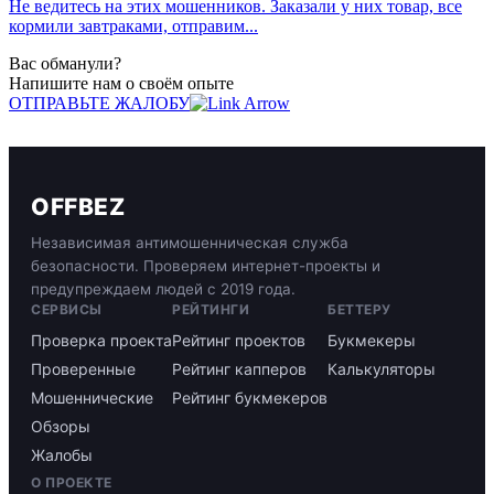
Не ведитесь на этих мошенников. Заказали у них товар, все
кормили завтраками, отправим...
Вас обманули?
Напишите нам о своём опыте
ОТПРАВЬТЕ ЖАЛОБУ
OFFBEZ
Независимая антимошенническая служба
безопасности. Проверяем интернет-проекты и
предупреждаем людей с 2019 года.
СЕРВИСЫ
РЕЙТИНГИ
БЕТТЕРУ
Проверка проекта
Рейтинг проектов
Букмекеры
Проверенные
Рейтинг капперов
Калькуляторы
Мошеннические
Рейтинг букмекеров
Обзоры
Жалобы
О ПРОЕКТЕ