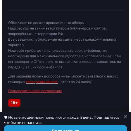
Offbez.com не делает проплаченные обзоры.
Наш ресурс не занимается пиаром букмекеров и сайтов,
запрещённых на территории РФ.
Все сведения, публикуемые на сайте, несут ознакомительный
характер.
Наш сайт прибегает к использованию cookie-файлов, что
необходимо для максимального удобства в использовании. Если
вы посещаете Offbez.com, то вы автоматически соглашаетесь на
передачу ваших cookie-файлов.
Для решения любых вопросов — вы можете связаться с нами с
помощью
телеграмм канала
: (ответ за 24 часов).
Пользовательское соглашение
18+
×
🛡 Новые мошенники появляются каждый день. Подпишитесь,
Играйте осторожно. При признаках зависимости обратитесь к
чтобы не попасться.
специалисту. Материалы для лиц старше 18 лет.
© 2019–2026 OFFBEZ. Сайт носит информационный характер.
Подписаться