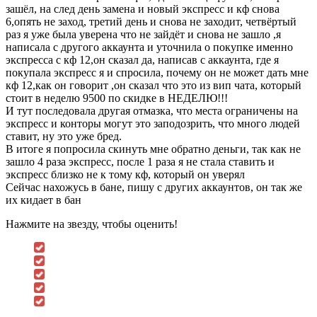
зашёл, на след день замена и новый экспресс и кф снова
6,опять не заход, третий день и снова не заходит, четвёртый
раз я уже была уверена что не зайдёт и снова не зашло ,я
написала с другого аккаунта и уточнила о покупке именно
экспресса с кф 12,он сказал да, написав с аккаунта, где я
покупала экспресс я и спросила, почему он не может дать мне
кф 12,как он говорит ,он сказал что это из вип чата, который
стоит в неделю 9500 по скидке в НЕДЕЛЮ!!!
И тут последовала другая отмазка, что места ограничены на
экспресс и конторы могут это заподозрить, что много людей
ставит, ну это уже бред.
В итоге я попросила скинуть мне обратно деньги, так как не
зашло 4 раза экспресс, после 1 раза я не стала ставить и
экспресс близко не к тому кф, который он уверял
Сейчас нахожусь в бане, пишу с других аккаунтов, он так же
их кидает в бан
Нажмите на звезду, чтобы оценить!