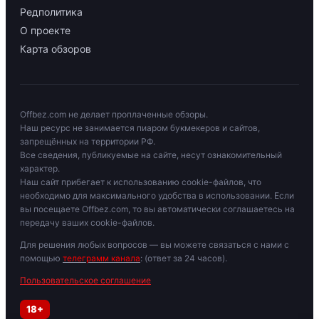
Редполитика
О проекте
Карта обзоров
Offbez.com не делает проплаченные обзоры.
Наш ресурс не занимается пиаром букмекеров и сайтов,
запрещённых на территории РФ.
Все сведения, публикуемые на сайте, несут ознакомительный
характер.
Наш сайт прибегает к использованию cookie-файлов, что
необходимо для максимального удобства в использовании. Если
вы посещаете Offbez.com, то вы автоматически соглашаетесь на
передачу ваших cookie-файлов.
Для решения любых вопросов — вы можете связаться с нами с
помощью
телеграмм канала
: (ответ за 24 часов).
Пользовательское соглашение
18+