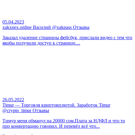
05.04.2023
xakxnex.online Василий @xakpass Отзывы
Заказал удаление страницы фейсбук, прислали видео с тем что
якобы получили доступ к странице....
26.05.2022
Timur — Торговля криптовплютой. Заработок Timur
@crypto_timur Отзывы
Тимур меня обманул на 20000 сом.Плата за НДФЛ и что то
про конвертацию говорил. И перевёл всё что...