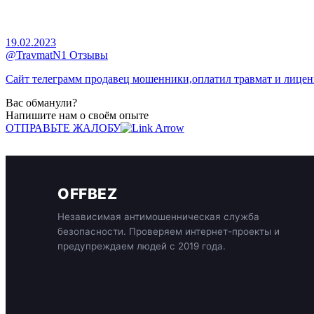
19.02.2023
@TravmatN1 Отзывы
Сайт телеграмм продавец мошенники,оплатил травмат и лиценз
Вас обманули?
Напишите нам о своём опыте
ОТПРАВЬТЕ ЖАЛОБУ
OFFBEZ
Независимая антимошенническая служба
безопасности. Проверяем интернет-проекты и
предупреждаем людей с 2019 года.