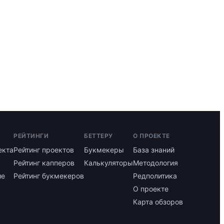
РЕЙТИНГИ
БЕТТЕРУ
О ПРОЕКТЕ
екта
Рейтинг проектов
Букмекеры
База знаний
Рейтинг капперов
Калькуляторы
Методология
ие
Рейтинг букмекеров
Редполитика
О проекте
Карта обзоров