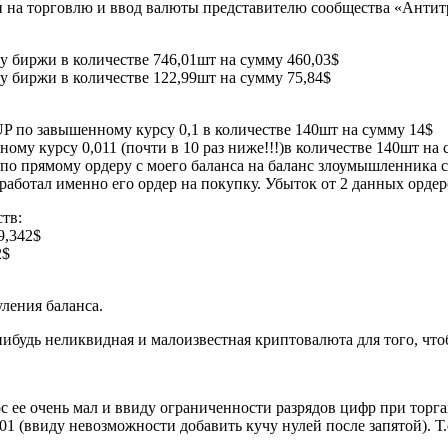
чи на торговлю и ввод валюты представителю сообщества «Антит
су биржи в количестве 746,01шт на сумму 460,03$
су биржи в количестве 122,99шт на сумму 75,84$
P по завышенному курсу 0,1 в количестве 140шт на сумму 14$
му курсу 0,011 (почти в 10 раз ниже!!!)в количестве 140шт на 
о прямому ордеру с моего баланса на баланс злоумышленника с
ботал именно его ордер на покупку. Убыток от 2 данных ордеро
тв:
9,342$
2$
ления баланса.
нибудь неликвидная и малоизвестная криптовалюта для того, что
 ее очень мал и ввиду ограниченности разрядов цифр при торгах
001 (ввиду невозможности добавить кучу нулей после запятой). Т