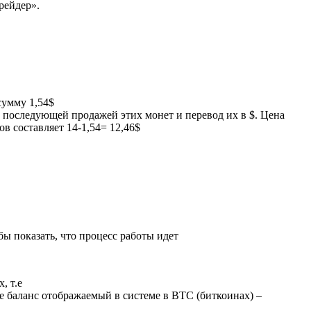
рейдер».
сумму 1,54$
 последующей продажей этих монет и перевод их в $. Цена
в составляет 14-1,54= 12,46$
бы показать, что процесс работы идет
, т.е
.е баланс отображаемый в системе в BTC (биткоинах) –