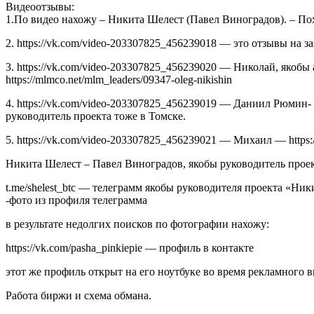
Видеоотзывы:
1.По видео нахожу – Никита Шелест (Павел Виноградов). – По
2. https://vk.com/video-203307825_456239018 — это отзывы на зак
3. https://vk.com/video-203307825_456239020 — Николай, якоб
https://mlmco.net/mlm_leaders/09347-oleg-nikishin
4. https://vk.com/video-203307825_456239019 — Даниил Рюмин
руководитель проекта тоже в Томске.
5. https://vk.com/video-203307825_456239021 — Михаил — htt
Никита Шелест – Павел Виноградов, якобы руководитель прое
t.me/shelest_btc — телеграмм якобы руководителя проекта «Ник
-фото из профиля телеграмма
в результате недолгих поисков по фотографии нахожу:
https://vk.com/pasha_pinkiepie — профиль в контакте
этот же профиль открыт на его ноутбуке во время рекламного в
Работа биржи и схема обмана.