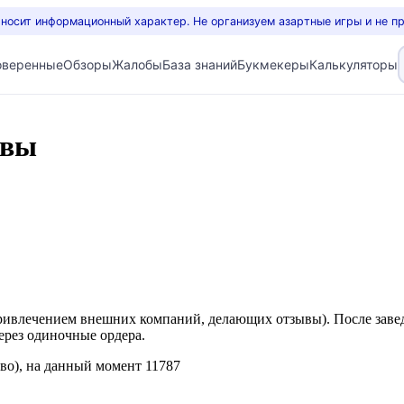
 носит информационный характер. Не организуем азартные игры и не п
оверенные
Обзоры
Жалобы
База знаний
Букмекеры
Калькуляторы
ывы
привлечением внешних компаний, делающих отзывы). После заве
ерез одиночные ордера.
тво), на данный момент 11787