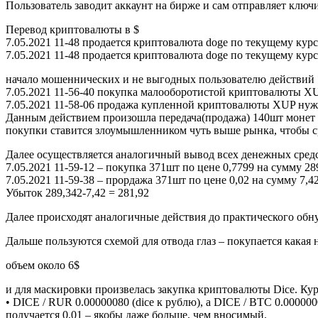
Пользователь заводит аккаунт на бирже и сам отправляет клю
Перевод криптовалюты в $
7.05.2021 11-48 продается криптовалюта doge по текущему кур
7.05.2021 11-48 продается криптовалюта doge по текущему кур
начало мошеннических и не выгодных пользователю действий
7.05.2021 11-56-40 покупка малооборотистой криптовалюты XU
7.05.2021 11-58-06 продажа купленной криптовалюты XUP нужно
Данным действием произошла передача(продажа) 140шт монет п
покупки ставится злоумышленником чуть выше рынка, чтобы сра
Далее осуществляется аналогичный вывод всех денежных средс
7.05.2021 11-59-12 – покупка 371шт по цене 0,7799 на сумму 28
7.05.2021 11-59-38 – прордажа 371шт по цене 0,02 на сумму 7,4
Убыток 289,342-7,42 = 281,92
Далее происходят аналогичные действия до практического обну
Дальше пользуются схемой для отвода глаз – покупается какая 
объем около 6$
и для маскировки произвелась закупка криптовалюты Dice. Курс
• DICE / RUR 0.00000080 (dice к рублю), а DICE / BTC 0.00000
получается 0,01 – якобы даже больше, чем вносимый.