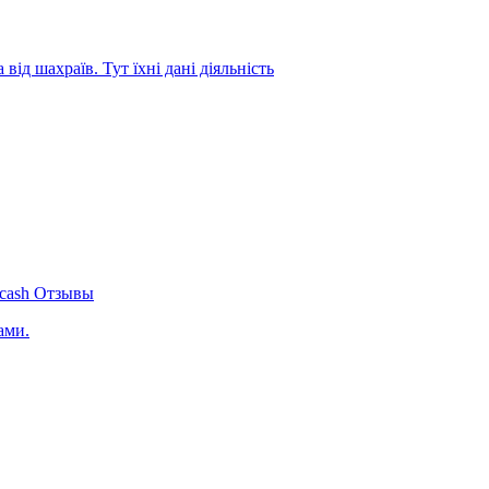
від шахраїв. Тут їхні дані діяльність
_cash Отзывы
ами.