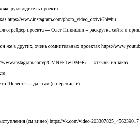
хоже руководитель проекта
аз https://www.instagram.com/photo_video_otzivi/?hl=hu
ы алготрейдер проекта — Олег Никишин – раскрутка сайта и при
- он же в других, очень сомнительных проектах https://www.yo
ps://www.instagram.com/p/CMNFkTwDMeR/ — отзывы на заказ
кта
ита Шелест» — дал сам (в переписке)
ыступления (см видео) https://vk.com/video-203307825_456239017