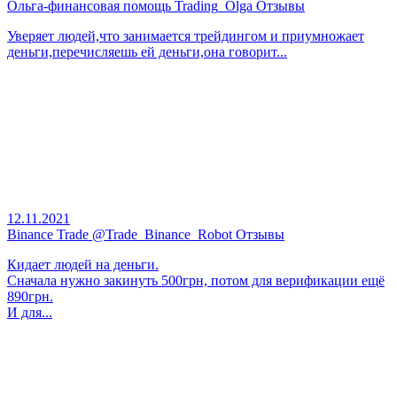
Ольга-финансовая помощь Trading_Olga Отзывы
Уверяет людей,что занимается трейдингом и приумножает
деньги,перечисляешь ей деньги,она говорит...
12.11.2021
Binance Trade @Trade_Binance_Robot Отзывы
Кидает людей на деньги.
Сначала нужно закинуть 500грн, потом для верификации ещё
890грн.
И для...