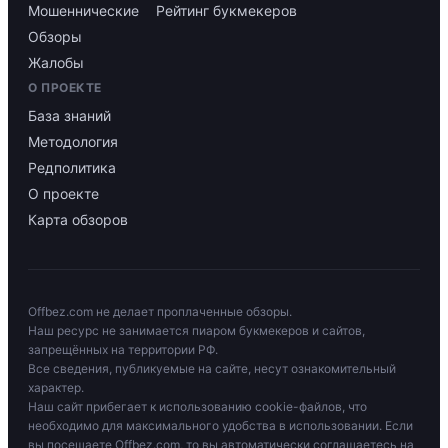
Мошеннические
Рейтинг букмекеров
Обзоры
Жалобы
О ПРОЕКТЕ
База знаний
Методология
Редполитика
О проекте
Карта обзоров
Offbez.com не делает проплаченные обзоры.
Наш ресурс не занимается пиаром букмекеров и сайтов,
запрещённых на территории РФ.
Все сведения, публикуемые на сайте, несут ознакомительный
характер.
Наш сайт прибегает к использованию cookie-файлов, что
необходимо для максимального удобства в использовании. Если
вы посещаете Offbez.com, то вы автоматически соглашаетесь на