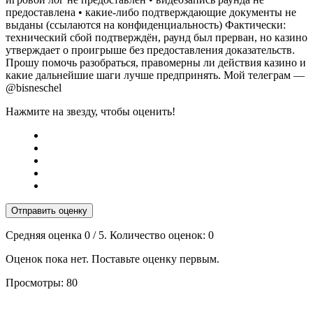
предоставлена • какие-либо подтверждающие документы не
выданы (ссылаются на конфиденциальность) Фактически:
технический сбой подтверждён, раунд был прерван, но казино
утверждает о проигрыше без предоставления доказательств.
Прошу помочь разобраться, правомерны ли действия казино и
какие дальнейшие шаги лучше предпринять. Мой телеграм —
@bisneschel
Нажмите на звезду, чтобы оценить!
Отправить оценку
Средняя оценка
0
/ 5. Количество оценок:
0
Оценок пока нет. Поставьте оценку первым.
Просмотры:
80