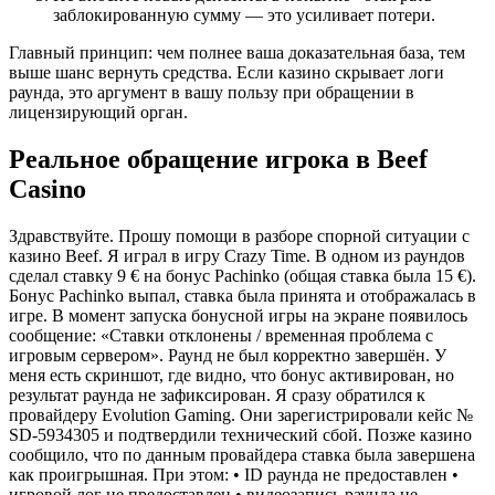
заблокированную сумму — это усиливает потери.
Главный принцип: чем полнее ваша доказательная база, тем
выше шанс вернуть средства. Если казино скрывает логи
раунда, это аргумент в вашу пользу при обращении в
лицензирующий орган.
Реальное обращение игрока в Beef
Casino
Здравствуйте. Прошу помощи в разборе спорной ситуации с
казино Beef. Я играл в игру Crazy Time. В одном из раундов
сделал ставку 9 € на бонус Pachinko (общая ставка была 15 €).
Бонус Pachinko выпал, ставка была принята и отображалась в
игре. В момент запуска бонусной игры на экране появилось
сообщение: «Ставки отклонены / временная проблема с
игровым сервером». Раунд не был корректно завершён. У
меня есть скриншот, где видно, что бонус активирован, но
результат раунда не зафиксирован. Я сразу обратился к
провайдеру Evolution Gaming. Они зарегистрировали кейс №
SD-5934305 и подтвердили технический сбой. Позже казино
сообщило, что по данным провайдера ставка была завершена
как проигрышная. При этом: • ID раунда не предоставлен •
игровой лог не предоставлен • видеозапись раунда не