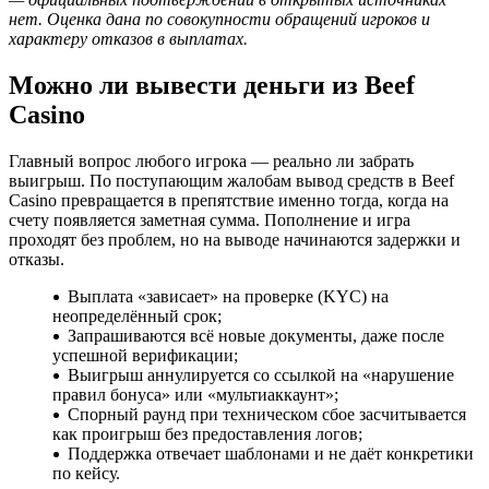
нет. Оценка дана по совокупности обращений игроков и
характеру отказов в выплатах.
Можно ли вывести деньги из Beef
Casino
Главный вопрос любого игрока — реально ли забрать
выигрыш. По поступающим жалобам вывод средств в Beef
Casino превращается в препятствие именно тогда, когда на
счету появляется заметная сумма. Пополнение и игра
проходят без проблем, но на выводе начинаются задержки и
отказы.
Выплата «зависает» на проверке (KYC) на
неопределённый срок;
Запрашиваются всё новые документы, даже после
успешной верификации;
Выигрыш аннулируется со ссылкой на «нарушение
правил бонуса» или «мультиаккаунт»;
Спорный раунд при техническом сбое засчитывается
как проигрыш без предоставления логов;
Поддержка отвечает шаблонами и не даёт конкретики
по кейсу.