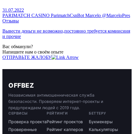
31.07.2022
PARIMATCH CASINO ParimatchCsnBot Marcelo @MarceloPres
Отзывы
Вывести деньги не возможно,постоянно требуется комиисиия
и прочие
Вас обманули?
Напишите нам о своём опыте
ОТПРАВЬТЕ ЖАЛОБУ
OFFBEZ
Независимая антимошенническая служба
безопасности. Проверяем интернет-проекты и
предупреждаем людей с 2019 года.
СЕРВИСЫ
РЕЙТИНГИ
БЕТТЕРУ
Проверка проекта
Рейтинг проектов
Букмекеры
Проверенные
Рейтинг капперов
Калькуляторы