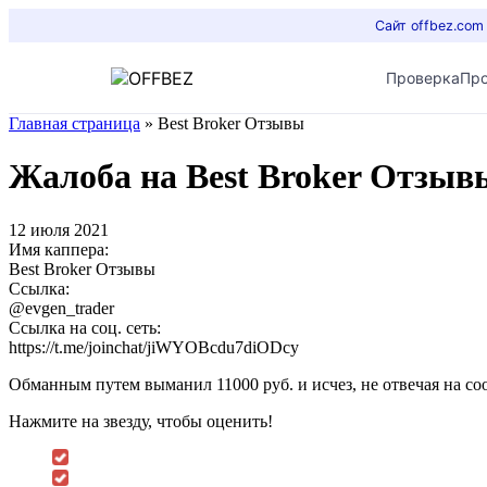
Сайт offbez.com
Проверка
Пр
Главная страница
»
Best Broker Отзывы
Жалоба на Best Broker Отзыв
12 июля 2021
Имя каппера:
Best Broker Отзывы
Ссылка:
@evgen_trader
Ссылка на соц. сеть:
https://t.me/joinchat/jiWYOBcdu7diODcy
Обманным путем выманил 11000 руб. и исчез, не отвечая на с
Нажмите на звезду, чтобы оценить!