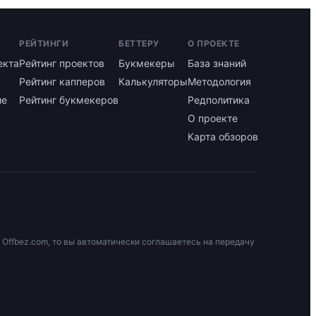
РЕЙТИНГИ
БЕТТЕРУ
О ПРОЕКТЕ
екта
Рейтинг проектов
Букмекеры
База знаний
Рейтинг капперов
Калькуляторы
Методология
ие
Рейтинг букмекеров
Редполитика
О проекте
Карта обзоров
 Offbez.com, то вы автоматически соглашаетесь на передачу