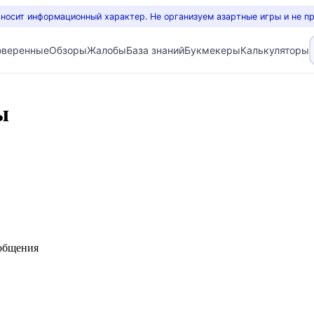
 носит информационный характер. Не организуем азартные игры и не п
оверенные
Обзоры
Жалобы
База знаний
Букмекеры
Калькуляторы
ы
ообщения