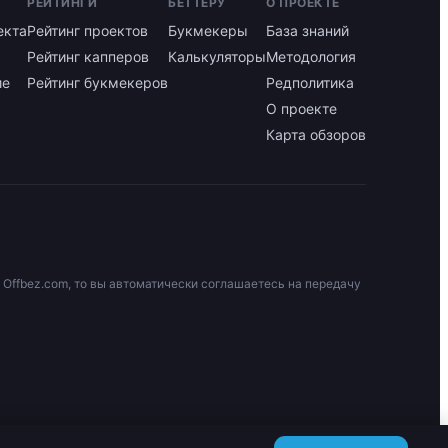
РЕЙТИНГИ
БЕТТЕРУ
О ПРОЕКТЕ
екта
Рейтинг проектов
Букмекеры
База знаний
Рейтинг капперов
Калькуляторы
Методология
ие
Рейтинг букмекеров
Редполитика
О проекте
Карта обзоров
 Offbez.com, то вы автоматически соглашаетесь на передачу