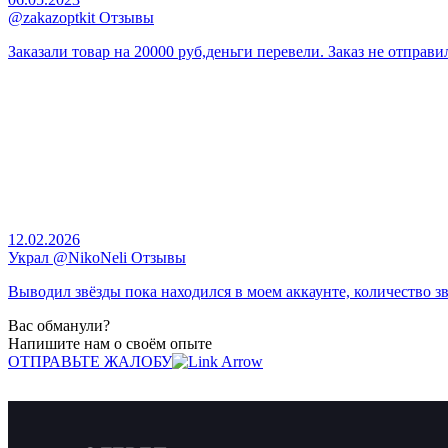
@zakazoptkit Отзывы
Заказали товар на 20000 руб,деньги перевели. Заказ не отправил
12.02.2026
Украл @NikoNeli Отзывы
Выводил звёзды пока находился в моем аккаунте, количество звё
Вас обманули?
Напишите нам о своём опыте
ОТПРАВЬТЕ ЖАЛОБУ