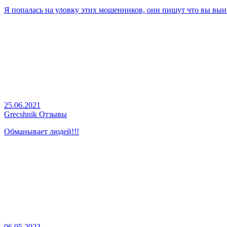
Я попалась на уловку этих мошенников, они пишут что вы выиг
25.06.2021
Grecshnik Отзывы
Обманывает людей!!!
06.05.2023