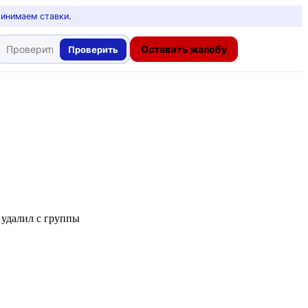
ринимаем ставки.
Оставить жалобу
Проверить
, удалил с группы