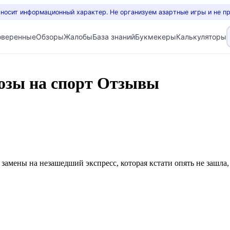
 носит информационный характер. Не организуем азартные игры и не п
оверенные
Обзоры
Жалобы
База знаний
Букмекеры
Калькуляторы
нозы на спорт Отзывы
й замены на незашедший экспресс, которая кстати опять не зашла